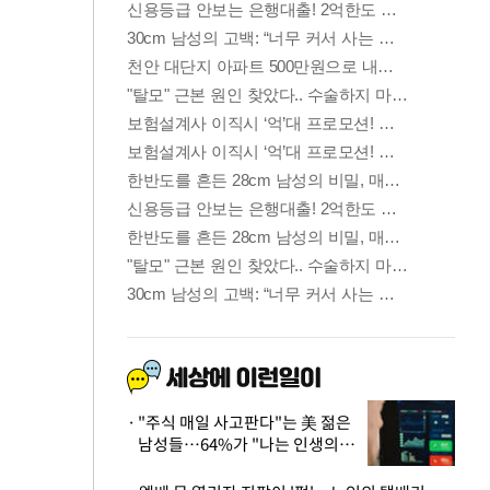
"주식 매일 사고판다"는 美 젊은
남성들…64%가 "나는 인생의
패배자“