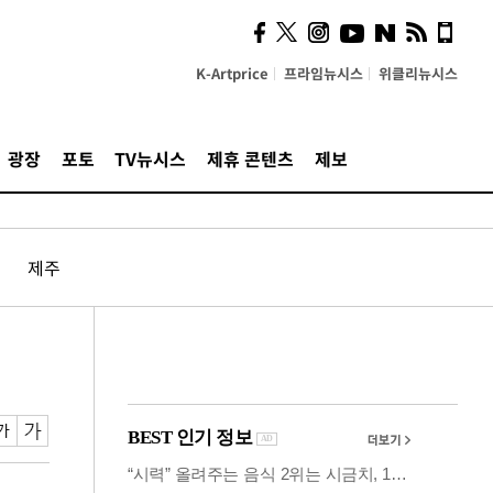
사이 해답 찾았죠"…알을
깨고 나온 '초자아'
K-Artprice
프라임뉴시스
위클리뉴시스
광장
포토
TV뉴시스
제휴 콘텐츠
제보
제주