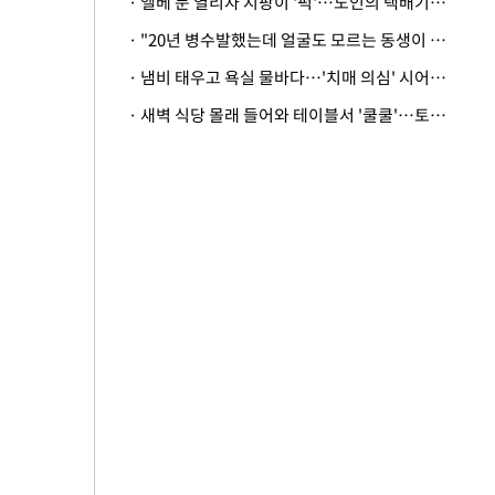
· 엘베 문 열리자 지팡이 '퍽'…노인의 택배기사 폭행 이유
· "20년 병수발했는데 얼굴도 모르는 동생이 유산 절반을"…배다른 형제 상속권 있을까
· 냄비 태우고 욕실 물바다…'치매 의심' 시어머니 검사 권유했다가 '날벼락'
· 새벽 식당 몰래 들어와 테이블서 '쿨쿨'…토사물 남기고 사라진 남성