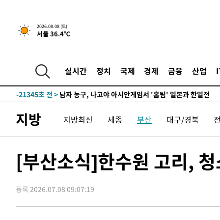
2026.08.08 (토)
서울 36.4℃
1시간 전 >
[속보]뉴욕증시 상승 마감…S&P 0.6% 나스닥 1.3%↑
-29994초 전 >
강릉에 시간당 81.4㎜ 물폭탄…도로 잠기고 담벼락 붕괴
-26101초 전 >
백운산서 80년근 천종산삼 9뿌리 발견…감정가 1.3억원
실시간
정치
국제
경제
금융
산업
-23811초 전 >
선재도서 해루질 나섰다 실종 60대, 닷새 만에 숨진 채 발
-21345초 전 >
남자 농구, 나고야 아시안게임서 '홈팀' 일본과 한일전
-20721초 전 >
여수 오동도 해상서 모터보트 전복…1명 사망·1명 실종
지방
지방최신
세종
부산
대구/경북
-16948초 전 >
극한폭염 한풀 꺾이지만…'낮 최고 35도' 무더위, 열대야
주 날씨]
-13966초 전 >
축구협회 "압수수색·성접대 논란 사과…쇄신의 기회로 
-12483초 전 >
[속보]'압수수색·성접대 논란' 축구협회 "실망과 걱정 
[부산소식]한수원 고리, 
송"
-1104초 전 >
'최고 37도' 폭염 지속…강원동해안 최대 150㎜ 비
1시간 전 >
[속보]뉴욕증시 상승 마감…S&P 0.6% 나스닥 1.3%↑
등록 2026.07.08 09:07:19
-29994초 전 >
강릉에 시간당 81.4㎜ 물폭탄…도로 잠기고 담벼락 붕괴
-26101초 전 >
백운산서 80년근 천종산삼 9뿌리 발견…감정가 1.3억원
-23811초 전 >
선재도서 해루질 나섰다 실종 60대, 닷새 만에 숨진 채 발