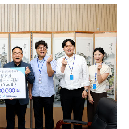
 계속[다음
삼겠다"
안겨드려 죄