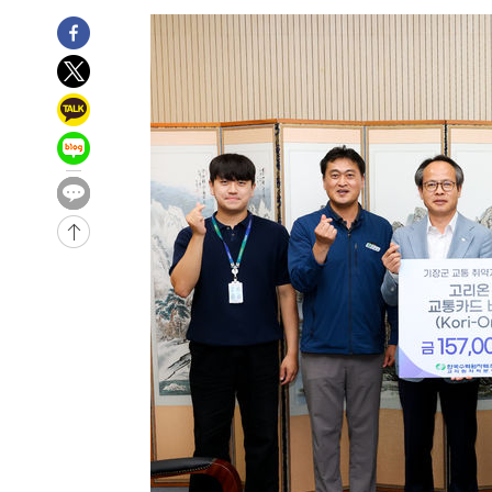
-21345초 전 >
남자 농구, 나고야 아시안게임서 '홈팀' 일본과 한일전
-20721초 전 >
여수 오동도 해상서 모터보트 전복…1명 사망·1명 실종
-16948초 전 >
극한폭염 한풀 꺾이지만…'낮 최고 35도' 무더위, 열대야
주 날씨]
-13966초 전 >
축구협회 "압수수색·성접대 논란 사과…쇄신의 기회로 
-12483초 전 >
[속보]'압수수색·성접대 논란' 축구협회 "실망과 걱정 
송"
-1104초 전 >
'최고 37도' 폭염 지속…강원동해안 최대 150㎜ 비
1시간 전 >
[속보]뉴욕증시 상승 마감…S&P 0.6% 나스닥 1.3%↑