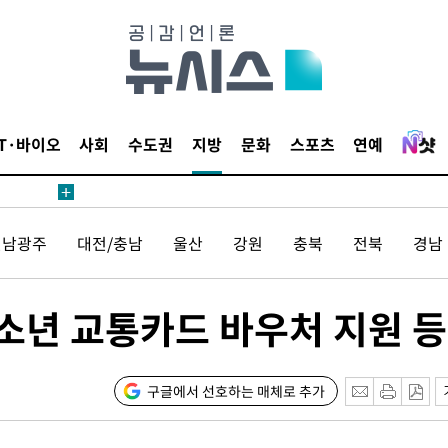
IT·바이오
사회
수도권
지방
문화
스포츠
연예
견
전남광주
대전/충남
울산
강원
충북
전북
경남
 계속[다음
삼겠다"
안겨드려 죄
청소년 교통카드 바우처 지원 등
구글에서 선호하는 매체로 추가
견