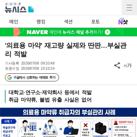
메인
랭킹
섹션
포토
'의료용 마약' 재고량 실제와 딴판…부실관
리 적발
기사등록
2026/07/08 09:33:48
가
가
최종수정
2026/07/08 10:10:24
구글에서 선호하는 매체로 추가
대학교·연구소·제약회사 등에서 적발
취급 마약류, 불법 유출 사실은 없어