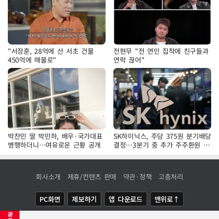
"서장훈, 28억에 산 서초 건물
전현무 "전 연인 집착에 친구들과
450억에 매물로"
연락 끊어"
박찬민 딸 박민하, 배우·국가대표
SK하이닉스, 주당 375원 분기배당
병행하더니…여유로운 근황 공개
결정…3분기 중 추가 주주환원 발
표
회사소개
제휴/컨텐츠 판매
약관·정책
고충처리
PC화면
제보하기
앱 다운로드
맨위로↑
광