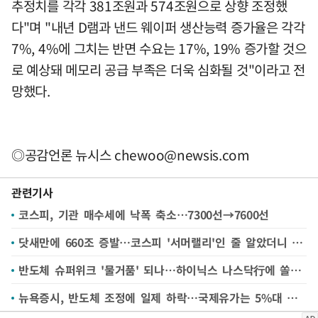
추정치를 각각 381조원과 574조원으로 상향 조정했
다"며 "내년 D램과 낸드 웨이퍼 생산능력 증가율은 각각
7%, 4%에 그치는 반면 수요는 17%, 19% 증가할 것으
로 예상돼 메모리 공급 부족은 더욱 심화될 것"이라고 전
망했다.
◎공감언론 뉴시스
chewoo@newsis.com
관련기사
코스피, 기관 매수세에 낙폭 축소…7300선→7600선
닷새만에 660조 증발…코스피 '서머랠리'인 줄 알았더니 '호러랠리'로?
반도체 슈퍼위크 '물거품' 되나…하이닉스 나스닥行에 쏠린 눈
뉴욕증시, 반도체 조정에 일제 하락…국제유가는 5%대 상승