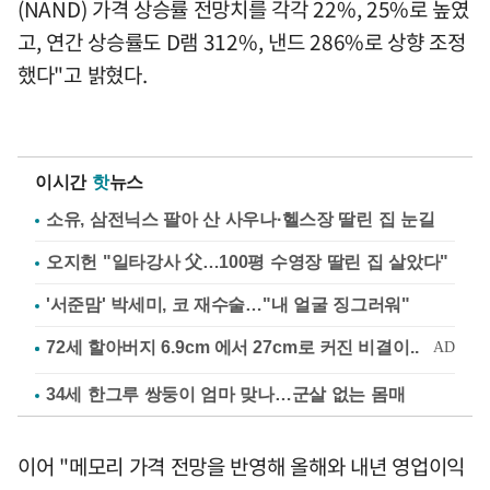
(NAND) 가격 상승률 전망치를 각각 22%, 25%로 높였
고, 연간 상승률도 D램 312%, 낸드 286%로 상향 조정
했다"고 밝혔다.
이시간
핫
뉴스
소유, 삼전닉스 팔아 산 사우나·헬스장 딸린 집 눈길
오지헌 "일타강사 父…100평 수영장 딸린 집 살았다"
'서준맘' 박세미, 코 재수술…"내 얼굴 징그러워"
34세 한그루 쌍둥이 엄마 맞나…군살 없는 몸매
이어 "메모리 가격 전망을 반영해 올해와 내년 영업이익