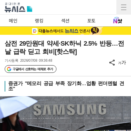
메인
랭킹
섹션
포토
삼전 29만원대 약세·SK하닉 2.5% 반등…전
날 급락 딛고 희비[핫스탁]
기사등록
2026/07/08 09:36:48
가
가
구글에서 선호하는 매체로 추가
증권가 "메모리 공급 부족 장기화…업황 펀더멘털 견
조"