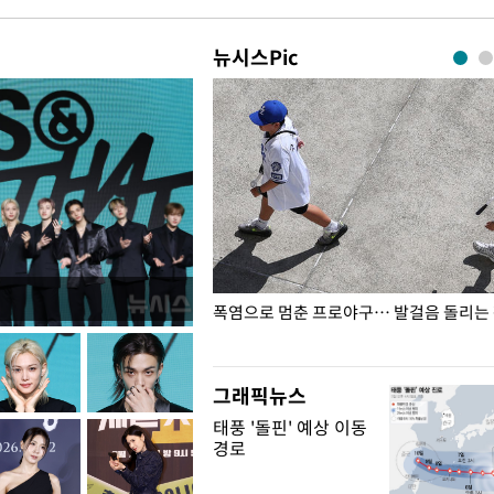
뉴시스Pic
전남광주… 열화상 카메라에 담긴
폭염으로 멈춘 프로야구… 발걸음 돌리는
그래픽뉴스
태풍 '돌핀' 예상 이동
경로