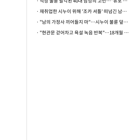
· 직장 불륜 발각된 40대 남성의 고민…"유포 동료 명예훼손·협박죄 고소 가능할까"
· 재취업한 시누이 위해 '조카 셔틀' 떠넘긴 남편…아내 "난 못한다"
· "남의 가정사 끼어들지 마"…시누이 불륜 덮으려는 남편에 억울한 아내
· "현관문 걷어차고 욕설 녹음 반복"…18개월 아기 키우는 집 뒤흔든 '앞집의 비극'