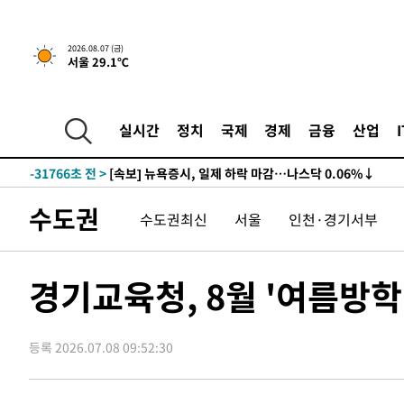
2026.08.07 (금)
서울 29.1℃
실시간
정치
국제
경제
금융
산업
-31766초 전 >
[속보] 뉴욕증시, 일제 하락 마감…나스닥 0.06%↓
수도권
수도권최신
서울
인천·경기서부
경기교육청, 8월 '여름방학
등록 2026.07.08 09:52:30