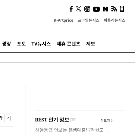
의견, 국토부·LH에 충실히
전달할 것"
K-Artprice
프라임뉴시스
위클리뉴시스
광장
포토
TV뉴시스
제휴 콘텐츠
제보