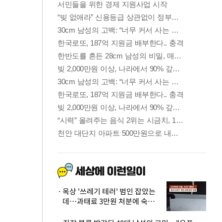
옥상 '쓰레기 테러' 범인 잡았는
데…과태료 3만원 처분에 숙박업
주 허탈