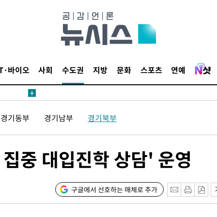
IT·바이오
사회
수도권
지방
문화
스포츠
연예
경기동부
경기남부
경기북부
 집중 대입진학 상담' 운영
구글에서 선호하는 매체로 추가