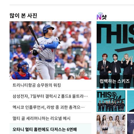
많이 본 사진
컴백하는 스키즈
입추 하루 앞둔 
트리니티항공 승무원의 워킹
폭염
삼성전자, 7일부터 갤럭시 Z 폴드8 울트라·폴드8·플립8 출시
멕시코 인플루언서, 라방 중 괴한 총격으로 사망
멀티 골 세리머니하는 리오넬 메시
오타니 멀티 홈런에도 다저스는 6연패