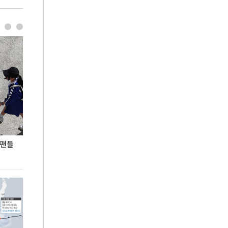
 팬들
이 대통령, '청년 대책 속도 높여야…폭염 문제도
입추 코앞인데 전
총력 대응'