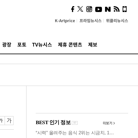
시, 스마트폰 액세서리에
NFC 더했다
K-Artprice
프라임뉴시스
위클리뉴시스
광장
포토
TV뉴시스
제휴 콘텐츠
제보