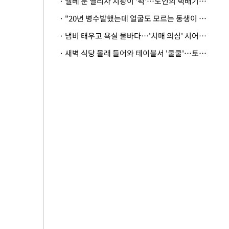
· 엘베 문 열리자 지팡이 '퍽'…노인의 택배기사 폭행 이유
· "20년 병수발했는데 얼굴도 모르는 동생이 유산 절반을"…배다른 형제 상속권 있을까
· 냄비 태우고 욕실 물바다…'치매 의심' 시어머니 검사 권유했다가 '날벼락'
· 새벽 식당 몰래 들어와 테이블서 '쿨쿨'…토사물 남기고 사라진 남성