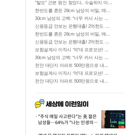
"주식 매일 사고판다"는 美 젊은
남성들…64%가 "나는 인생의
패배자“