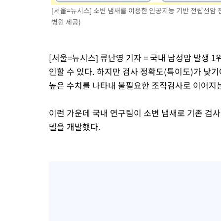
[서울=뉴시스] 소변 냄새를 이용한 인공지능 기반 전립선암 
23분 전 >
내일까지 39도 '펄펄'…기상청 "태풍 지나며 폭염 잠시 꺾인다"
병원 제공)
29분 전 >
트럼프, 한국계 진보 주지사 후보 맹공…"공산주의가 최대 위협"
29분 전 >
"美간섭에 합의 지연"…트럼프, '이란 호르무즈 통제권' 수용할까
1시간 전 >
[속보]산업장관 "李정부, 원전 반대 안해…안정 전력 위해 불가피"
[서울=뉴시스] 류난영 기자 = 국내 남성암 발생 
1시간 전 >
[속보]경찰, '홍명보 선임 논란' 대한축구협회·축구회관 등 압수수
인할 수 있다. 하지만 검사 정확도(특이도)가 
높은 수치를 나타내 불필요한 조직검사로 이어지는
이런 가운데 국내 연구팀이 소변 냄새로 기존 검
델을 개발했다.