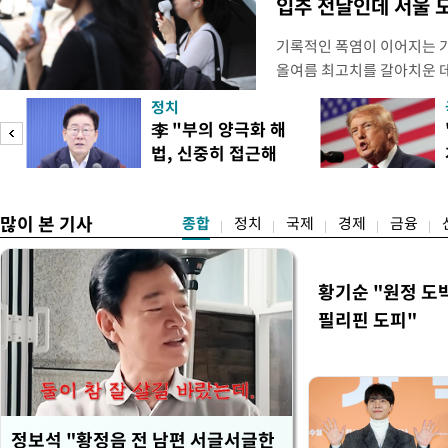
입추 전날인데 서울 
기록적인 폭염이 이어지는 
올여름 최고치를 갈아치운 데
시15분 39.9도까지 치솟으
정치
청에 따르면 이날 오후 4시
李 "부의 양극화 해
관측(ASOS) 기준 37.9도
법, 신중히 접근해
했다. 관측 이래 역대 5위에
이
야"
많이 본 기사
종합
정치
국제
경제
금융
황기순 "원정 도
필리핀 도피"
정보석 "황정음 전 남편 서글서글한