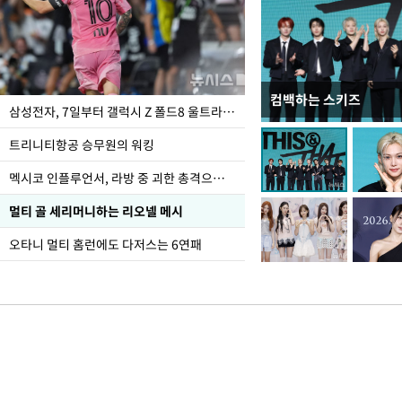
컴백하는 스키즈
입추 하루 앞둔 전남광
삼성전자, 7일부터 갤럭시 Z 폴드8 울트라·폴드8·플립8 출시
폭염
트리니티항공 승무원의 워킹
멕시코 인플루언서, 라방 중 괴한 총격으로 사망
멀티 골 세리머니하는 리오넬 메시
오타니 멀티 홈런에도 다저스는 6연패