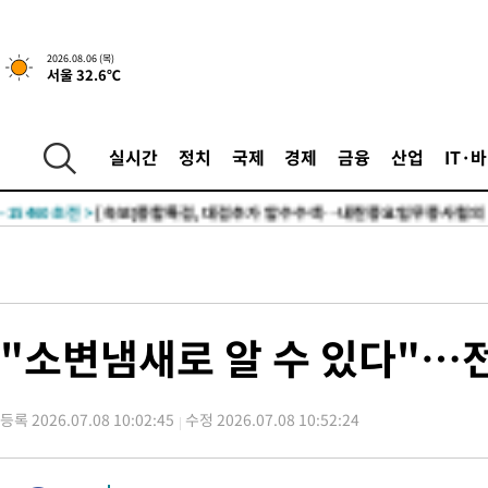
-17214초 전 >
[속보]합참 "북, 동해상으로 미상 발사체 발사"
-16610초 전 >
'낮 최고 39도' 불볕더위…한밤 열대야도 계속[내일날씨]
2026.08.06 (목)
서울 32.6℃
-16569초 전 >
[속보]7~9일 프로야구 3연전도 폭염 취소…11일 재개
-16231초 전 >
"韓 외환시장 개입 관측 배경엔 美의 대한국 무역적자 있어"
-16058초 전 >
'월드컵 탈락 후폭풍' 축구협회…초유의 압수수색에 '충격·당황
실시간
정치
국제
경제
금융
산업
IT·
-15898초 전 >
서울 낮 37.9도, 올여름 최고치 경신…영등포 순간 '40도'
-15460초 전 >
[속보]종합특검, 대검 추가 압수수색…내란 중요임무종사 혐의
-11555초 전 >
[속보]코스닥, 800p 회복…0.26% 오른 801.67 마감
-11485초 전 >
[속보]코스피, 301.88포인트(4.58%) 내린 6296.38 마감
-11350초 전 >
[속보]원·달러 환율, 0.7원 내린 1423.8원 마감
-8949초 전 >
"여기 떨어졌다"…다누리, 스페이스X 로켓 달 충돌 흔적 포착
"소변냄새로 알 수 있다"…
-5994초 전 >
손흥민, 5경기 연속골 실패…LAFC는 승부차기 끝 과달라하라 
23분 전 >
내일까지 39도 '펄펄'…기상청 "태풍 지나며 폭염 잠시 꺾인다"
등록 2026.07.08 10:02:45
수정 2026.07.08 10:52:24
29분 전 >
트럼프, 한국계 진보 주지사 후보 맹공…"공산주의가 최대 위협"
29분 전 >
"美간섭에 합의 지연"…트럼프, '이란 호르무즈 통제권' 수용할까
1시간 전 >
[속보]산업장관 "李정부, 원전 반대 안해…안정 전력 위해 불가피"