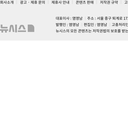
회사소개
광고 · 제휴 문의
제휴사 안내
콘텐츠 판매
저작권 규약
고
대표이사 : 염영남
주소 : 서울 중구 퇴계로 1
발행인 : 염영남
편집인 : 염영남
고충처리인
뉴시스의 모든 콘텐츠는 저작권법의 보호를 받는 바, 무