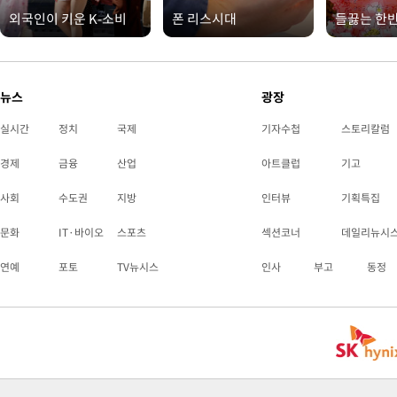
외국인이 키운 K-소비
폰 리스시대
들끓는 한
뉴스
광장
실시간
정치
국제
기자수첩
스토리칼럼
경제
금융
산업
아트클럽
기고
사회
수도권
지방
인터뷰
기획특집
문화
IT·바이오
스포츠
섹션코너
데일리뉴시
연예
포토
TV뉴시스
인사
부고
동정