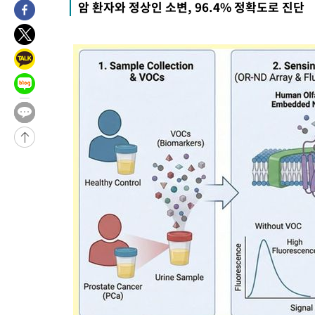
암 환자와 정상인 소변, 96.4% 정확도로 진단
1시간 전 >
[속보]경찰, '홍명보 선임 논란' 대한축구협회·축구회관 등 압수수
-19650초 전 >
[속보]합참 "北 발사체는 단거리탄도미사일…감시·경계태세 
화"
-19398초 전 >
日방위성, 北이 동해로 쏜 발사체는 탄도미사일 가능성
-17828초 전 >
[속보] SKT, 에이닷 서비스 장애 발생…"원인 파악 중"
-17234초 전 >
[속보]합참 "북, 동해상으로 미상 발사체 발사"
-16630초 전 >
'낮 최고 39도' 불볕더위…한밤 열대야도 계속[내일날씨]
-16589초 전 >
[속보]7~9일 프로야구 3연전도 폭염 취소…11일 재개
-16251초 전 >
"韓 외환시장 개입 관측 배경엔 美의 대한국 무역적자 있어"
-16078초 전 >
'월드컵 탈락 후폭풍' 축구협회…초유의 압수수색에 '충격·당황
-15918초 전 >
서울 낮 37.9도, 올여름 최고치 경신…영등포 순간 '40도'
-15480초 전 >
[속보]종합특검, 대검 추가 압수수색…내란 중요임무종사 혐의
-11575초 전 >
[속보]코스닥, 800p 회복…0.26% 오른 801.67 마감
-11505초 전 >
[속보]코스피, 301.88포인트(4.58%) 내린 6296.38 마감
-11370초 전 >
[속보]원·달러 환율, 0.7원 내린 1423.8원 마감
-8969초 전 >
"여기 떨어졌다"…다누리, 스페이스X 로켓 달 충돌 흔적 포착
-6014초 전 >
손흥민, 5경기 연속골 실패…LAFC는 승부차기 끝 과달라하라 