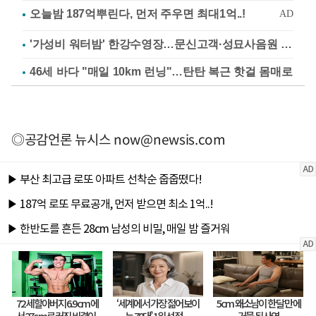
'가성비 워터밤' 한강수영장…문신고객·성묘사음원 민원
46세 바다 "매일 10km 런닝"…탄탄 복근 핫걸 몸매로
◎공감언론 뉴시스
now@newsis.com