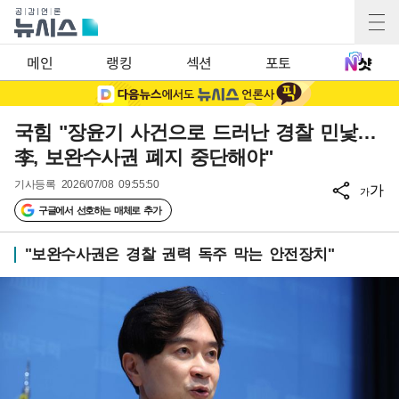
메인
랭킹
섹션
포토
국힘 "장윤기 사건으로 드러난 경찰 민낯…
李, 보완수사권 폐지 중단해야"
기사등록
2026/07/08 09:55:50
가
가
구글에서 선호하는 매체로 추가
"보완수사권은 경찰 권력 독주 막는 안전장치"