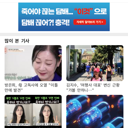
많이 본 기사
방은희, 母 고독사에 오열 "이틀
김지수, '여행사 대표' 변신 근황
만에 발견"
"가볼 만하니…"