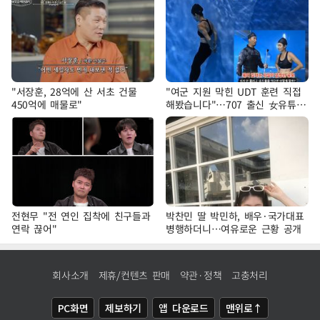
"서장훈, 28억에 산 서초 건물
"여군 지원 막힌 UDT 훈련 직접
450억에 매물로"
해봤습니다"…707 출신 女유튜버
'완벽 소화'
전현무 "전 연인 집착에 친구들과
박찬민 딸 박민하, 배우·국가대표
연락 끊어"
병행하더니…여유로운 근황 공개
회사소개
제휴/컨텐츠 판매
약관·정책
고충처리
PC화면
제보하기
앱 다운로드
맨위로↑