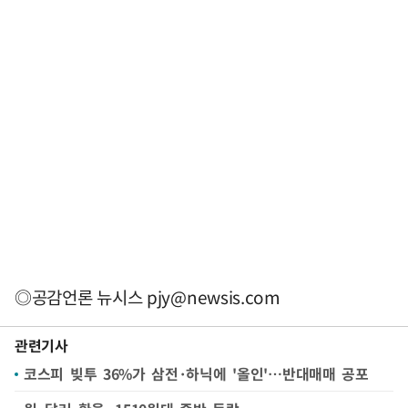
◎공감언론 뉴시스
pjy@newsis.com
관련기사
코스피 빚투 36%가 삼전·하닉에 '올인'…반대매매 공포