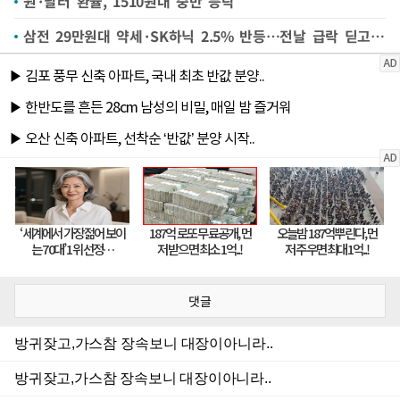
원·달러 환율, 1510원대 중반 등락
삼전 29만원대 약세·SK하닉 2.5% 반등…전날 급락 딛고 희비[핫스탁]
댓글