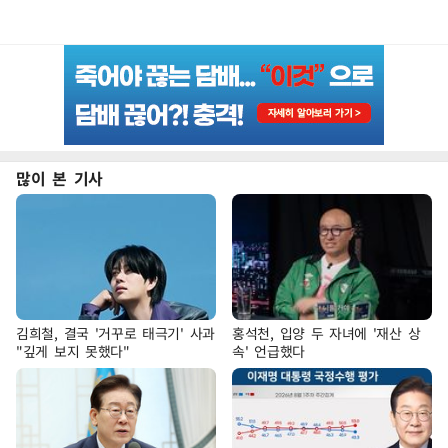
많이 본 기사
김희철, 결국 '거꾸로 태극기' 사과
홍석천, 입양 두 자녀에 '재산 상
"깊게 보지 못했다"
속' 언급했다