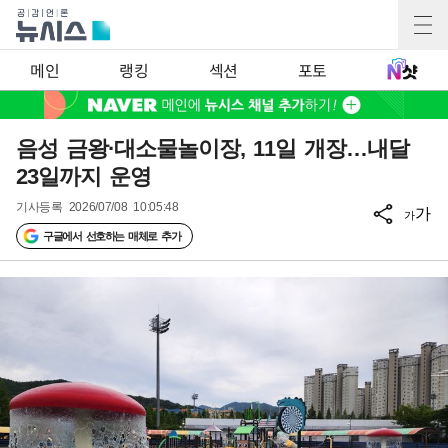
메인
랭킹
섹션
포토
음성 금왕·대소물놀이장, 11일 개장…내달
23일까지 운영
기사등록
2026/07/08 10:05:48
가
가
구글에서 선호하는 매체로 추가