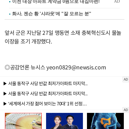
화사, 젠슨 황 '샤라웃'에 "잘 모르는 분"
앞서 군은 지난달 27일 맹동면 소재 충북혁신도시 물놀
이장을 조기 개장했다.
◎공감언론 뉴시스
yeon0829@newsis.com