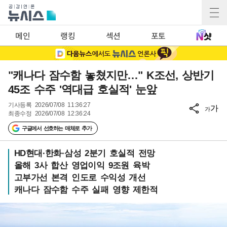
메인
랭킹
섹션
포토
"캐나다 잠수함 놓쳤지만…" K조선, 상반기
45조 수주 '역대급 호실적' 눈앞
기사등록
2026/07/08 11:36:27
가
가
최종수정
2026/07/08 12:36:24
구글에서 선호하는 매체로 추가
HD현대·한화·삼성 2분기 호실적 전망
올해 3사 합산 영업이익 9조원 육박
고부가선 본격 인도로 수익성 개선
캐나다 잠수함 수주 실패 영향 제한적