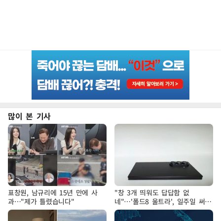
많이 본 기사
표창원, 남규리에 15년 만에 사
"창 3개 띄워도 답답함 없
과…"제가 틀렸습니다"
네"…'폴드8 울트라', 일주일 써보
니