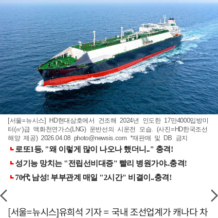
[서울=뉴시스] HD현대삼호에서 건조해 2024년 인도한 17만4000입방미
터(㎥)급 액화천연가스(LNG) 운반선의 시운전 모습. (사진=HD한국조선
해양 제공) 2026.04.08
photo@newsis.com
*재판매 및 DB 금지
[서울=뉴시스]유희석 기자 = 국내 조선업계가 캐나다 차