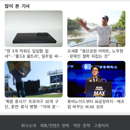
많이 본 기사
"창 3개 띄워도 답답함 없
오세훈 "용산공원 아파트, 노무현
네"…'폴드8 울트라', 일주일 써보
·문재인 철학 뒤집는 것"
니
'폭염 휴식기' 프로야구 10개 구
휴머노이드부터 AI공장까지…제조
단, 훈련·휴식 병행…"야외 훈련
업 바꾸는 M.AX 성과
해도 안전 최우선"
회사소개
제휴/컨텐츠 판매
약관·정책
고충처리