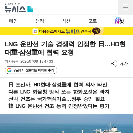
메인
랭킹
섹션
포토
LNG 운반선 기술 경쟁력 인정한 日…HD현
대重·삼성重에 협력 요청
기사등록
2026/07/08 13:47:33
가
가
구글에서 선호하는 매체로 추가
日 조선사, HD현대·삼성重에 협력 의사 타진
다른 LNG 화물창 방식 쓰는 한화오션은 빠져
선박 건조는 국가핵심기술…정부 승인 필요
韓 LNG 운반선 건조 능력 인정받았다는 평가