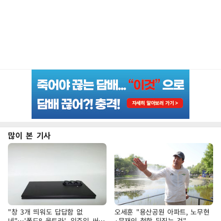
많이 본 기사
"창 3개 띄워도 답답함 없
오세훈 "용산공원 아파트, 노무현
네"…'폴드8 울트라', 일주일 써보
·문재인 철학 뒤집는 것"