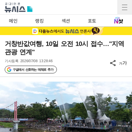
메인
랭킹
섹션
포토
거창반값여행, 10일 오전 10시 접수…"지역
관광 연계"
기사등록
2026/07/08 13:28:46
가
가
구글에서 선호하는 매체로 추가