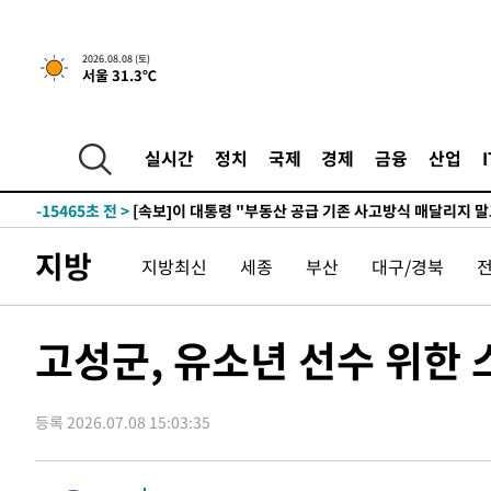
2026.08.08 (토)
서울 31.3℃
1시간 전 >
[속보]규제합리화위원회 부위원장에 김태유 서울대 공대 교
후임
-23015초 전 >
이강인, 폭염 속 AT마드리드 첫 훈련…80명 식사 대접까
-20154초 전 >
미 사업체 일자리, 7월에 2.3만개 순감하고 그 전 2개월 1
실시간
정치
국제
경제
금융
산업
하향수정 (2보)
-19602초 전 >
[속보] 미 사업체, 일자리 7월에 2.3만 개 줄어…실업률은
↓
-15465초 전 >
[속보]이 대통령 "부동산 공급 기존 사고방식 매달리지 
실천"
-14550초 전 >
이란, "오만과 '중앙 단일 루트' 합의…북쪽 인바운드·남
지방
지방최신
세종
부산
대구/경북
운드는 임시"
-6118초 전 >
"낮 기온 소폭 하락"…수도권 폭염중대경보, 폭염경보로 
-6082초 전 >
[속보]이 대통령, '호우피해' 안동·의성 관할 4개 면 특별
포
-6045초 전 >
[단독]중수청 지원 검사들, 정원 초과 시 낮은 계급 임용…
고성군, 유소년 선수 위한
갈 수도
-4016초 전 >
낮 최고 37도 찜통더위…곳곳 소나기·강원 많은 비[내일날
-2322초 전 >
SK하이닉스, 용인·청주 팹에 54조 투자…"AI 메모리 수요
응"
등록 2026.07.08 15:03:35
13분 전 >
여자배구 이재영·이다영 자매, 아제르바이잔 투란VC 입단
26분 전 >
외국인 심판 성 접대 7경기 들여다보니…한국 축구 '5승 2무'
30분 전 >
[속보]코스닥, 2.86포인트(0.36%) 내린 798.81마감