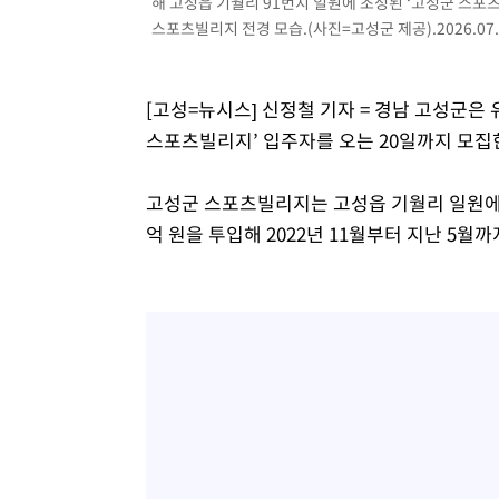
해 고성읍 기월리 91번지 일원에 조성된 ‘고성군 스포
-2322초 전 >
SK하이닉스, 용인·청주 팹에 54조 투자…"AI 메모리 수요
스포츠빌리지 전경 모습.(사진=고성군 제공).2026.07.
응"
13분 전 >
여자배구 이재영·이다영 자매, 아제르바이잔 투란VC 입단
26분 전 >
외국인 심판 성 접대 7경기 들여다보니…한국 축구 '5승 2무'
[고성=뉴시스] 신정철 기자 = 경남 고성군은
30분 전 >
[속보]코스닥, 2.86포인트(0.36%) 내린 798.81마감
스포츠빌리지’ 입주자를 오는 20일까지 모집
31분 전 >
[속보]코스피, 6200선 약보합…0.60% 내린 6258.77에 마쳐
31분 전 >
[속보]원·달러 환율, 7.7원 내린 1416.1원 마감
고성군 스포츠빌리지는 고성읍 기월리 일원에
33분 전 >
[속보] 노원서 40.1도 관측…서울, 2018년 이후 첫 40도
억 원을 투입해 2022년 11월부터 지난 5월
1시간 전 >
[속보]종합특검, '계엄 수용공간 확보' 신용해 前교정본부장 
1시간 전 >
외신들도 주목한 韓축구 파문…"국민적 공분에 수사 재개"
1시간 전 >
11시간 압수수색에 성접대 파문까지…'쑥대밭' 된 축구협회
1시간 전 >
[속보]규제합리화위원회 부위원장에 김태유 서울대 공대 교
후임