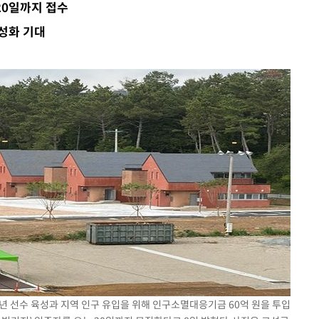
0일까지 접수
활성화 기대
기소
수…이병태
지(종합)
0.3만개
 4.1%로
말고 과감히
쪽 아웃바
하향
재난지역 선
희망지 못
소년 선수 육성과 지역 인구 유입을 위해 인구소멸대응기금 60억 원을 투입
씨]