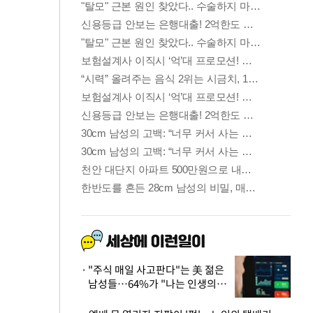
"주식 매일 사고판다"는 美 젊은
남성들…64%가 "나는 인생의
패배자“