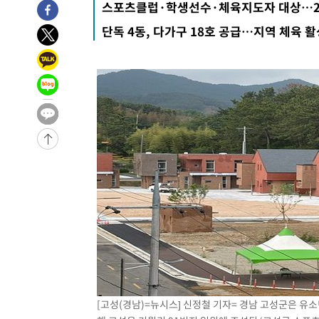
스포츠클럽·학생선수·체육지도자 대상…2
31분 전 >
[속보]코스피, 6200선 약보합…0.60% 내린 6258.77에 마쳐
단독 4동, 다가구 18호 공급…지역 체육 
31분 전 >
[속보]원·달러 환율, 7.7원 내린 1416.1원 마감
33분 전 >
[속보] 노원서 40.1도 관측…서울, 2018년 이후 첫 40도
1시간 전 >
[속보]종합특검, '계엄 수용공간 확보' 신용해 前교정본부장 
1시간 전 >
외신들도 주목한 韓축구 파문…"국민적 공분에 수사 재개"
1시간 전 >
11시간 압수수색에 성접대 파문까지…'쑥대밭' 된 축구협회
1시간 전 >
[속보]규제합리화위원회 부위원장에 김태유 서울대 공대 교
후임
-23015초 전 >
이강인, 폭염 속 AT마드리드 첫 훈련…80명 식사 대접까
-20154초 전 >
미 사업체 일자리, 7월에 2.3만개 순감하고 그 전 2개월 1
하향수정 (2보)
-19602초 전 >
[속보] 미 사업체, 일자리 7월에 2.3만 개 줄어…실업률은
↓
-15465초 전 >
[속보]이 대통령 "부동산 공급 기존 사고방식 매달리지 
실천"
-14550초 전 >
이란, "오만과 '중앙 단일 루트' 합의…북쪽 인바운드·남
운드는 임시"
-6118초 전 >
"낮 기온 소폭 하락"…수도권 폭염중대경보, 폭염경보로 
-6082초 전 >
[속보]이 대통령, '호우피해' 안동·의성 관할 4개 면 특별
포
-6045초 전 >
[단독]중수청 지원 검사들, 정원 초과 시 낮은 계급 임용…
[고성(경남)=뉴시스] 신정철 기자= 경남 고성군은 유
갈 수도
-4016초 전 >
낮 최고 37도 찜통더위…곳곳 소나기·강원 많은 비[내일날