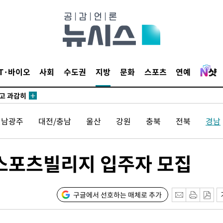
수…이병태
지(종합)
0.3만개
IT·바이오
사회
수도권
지방
문화
스포츠
연예
 4.1%로
말고 과감히
쪽 아웃바
전남광주
대전/충남
울산
강원
충북
전북
경남
하향
재난지역 선
희망지 못
 스포츠빌리지 입주자 모집
씨]
 선제 대
구글에서 선호하는 매체로 추가