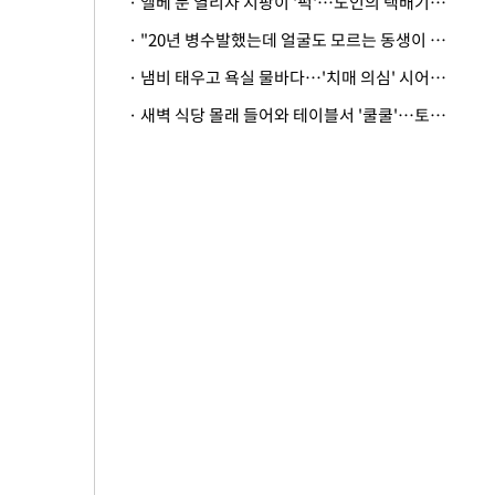
· 엘베 문 열리자 지팡이 '퍽'…노인의 택배기사 폭행 이유
· "20년 병수발했는데 얼굴도 모르는 동생이 유산 절반을"…배다른 형제 상속권 있을까
· 냄비 태우고 욕실 물바다…'치매 의심' 시어머니 검사 권유했다가 '날벼락'
· 새벽 식당 몰래 들어와 테이블서 '쿨쿨'…토사물 남기고 사라진 남성