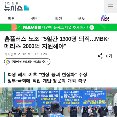
메인
랭킹
섹션
포토
홈플러스 노조 "5일간 1300명 퇴직…MBK·
메리츠 2000억 지원해야"
기사등록
2026/07/08 15:11:28
가
가
구글에서 선호하는 매체로 추가
회생 폐지 이후 "현장 붕괴 현실화" 주장
정부·국회에 직접 개입·청문회 개최 촉구