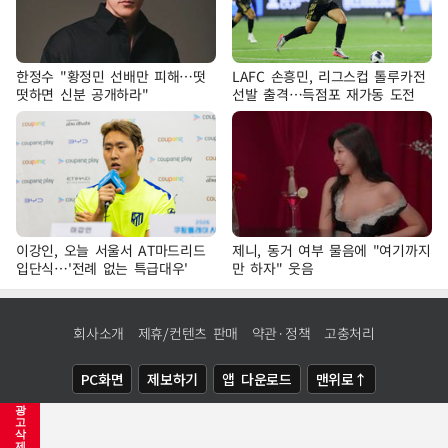
한정수 "황정민 선배만 피해…떳
LAFC 손흥민, 리그스컵 톨루카전
떳하면 신분 공개하라"
선발 출격…득점포 재가동 도전
이강인, 오늘 서울서 AT마드리드
제니, 동거 여부 물음에 "여기까지
입단식…'전례 없는 특급대우'
만 하자" 웃음
회사소개
제휴/컨텐츠 판매
약관·정책
고충처리
PC화면
제보하기
앱 다운로드
맨위로↑
광
COPYRIGHTⓒ
NEWSIS
ALL RIGHTS RESERVED.
고
삭
제