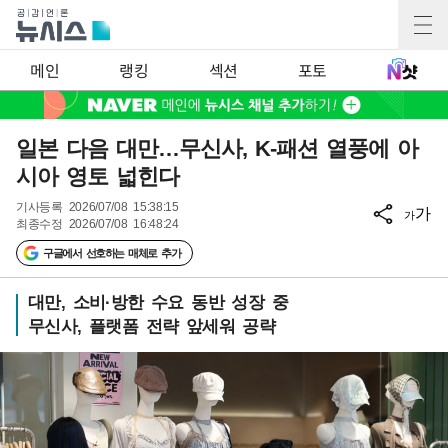
메인
랭킹
섹션
포토
일본 다음 대만…무신사, K-패션 열풍에 아
시아 영토 넓힌다
기사등록
2026/07/08 15:38:15
가
가
최종수정
2026/07/08 16:48:24
구글에서 선호하는 매체로 추가
대만, 소비·방한 수요 동반 성장 중
무신사, 플랫폼 전략 앞세워 공략