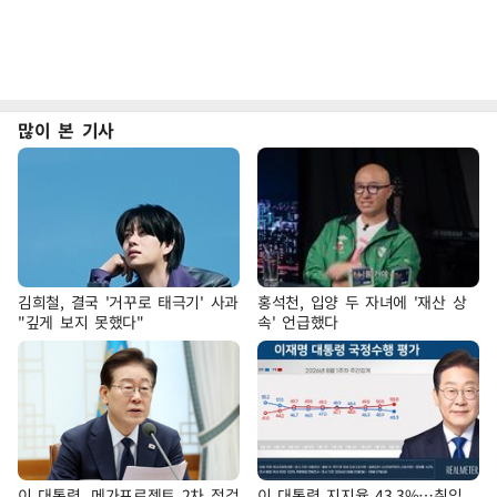
많이 본 기사
김희철, 결국 '거꾸로 태극기' 사과
홍석천, 입양 두 자녀에 '재산 상
"깊게 보지 못했다"
속' 언급했다
이 대통령, 메가프로젝트 2차 점검
이 대통령 지지율 43.3%…취임