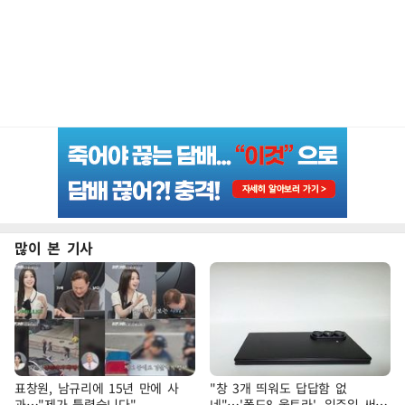
많이 본 기사
표창원, 남규리에 15년 만에 사
"창 3개 띄워도 답답함 없
과…"제가 틀렸습니다"
네"…'폴드8 울트라', 일주일 써보