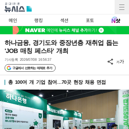
메인
랭킹
섹션
포토
하나금융, 경기도와 중장년층 재취업 돕는
'JOB 매칭 페스타' 개최
기사등록
2026/07/08 16:56:37
가
가
구글에서 선호하는 매체로 추가
총 100여 개 기업 참여…70곳 현장 채용 면접