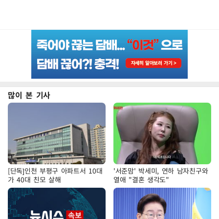
많이 본 기사
[단독]인천 부평구 아파트서 10대
'서준맘' 박세미, 연하 남자친구와
가 40대 친모 살해
열애 "결혼 생각도"