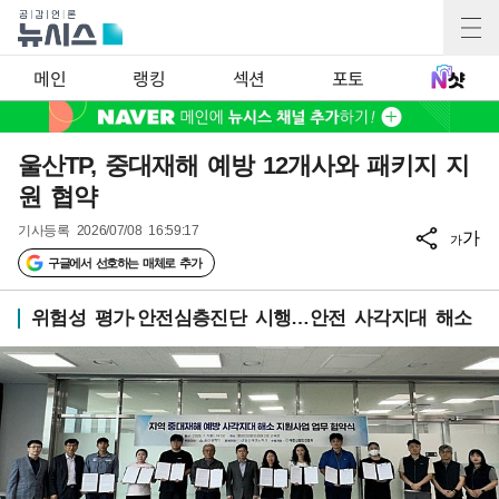
메인
랭킹
섹션
포토
울산TP, 중대재해 예방 12개사와 패키지 지
원 협약
기사등록
2026/07/08 16:59:17
가
가
구글에서 선호하는 매체로 추가
위험성 평가·안전심층진단 시행…안전 사각지대 해소