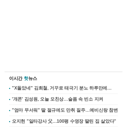
이시간
핫
뉴스
"X돌았네" 김희철, 거꾸로 태극기 분노 하루만에…
'개콘' 김성원, 오늘 모친상…슬픔 속 빈소 지켜
"엄마 무서워" 딸 절규에도 만취 질주…예비신랑 참변
오지헌 "일타강사 父…100평 수영장 딸린 집 살았다"