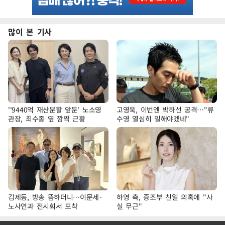
많이 본 기사
''9440억 재산분할 앞둔' 노소영
고영욱, 이번엔 박하선 공격…"류
관장, 최수종 옆 깜짝 근황
수영 열심히 일해야겠네"
김제동, 방송 뜸하더니…이문세·
하영 측, 증조부 친일 의혹에 "사
노사연과 전시회서 포착
실 무근"