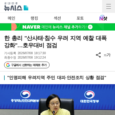
메인
랭킹
섹션
포토
한 총리 "산사태·침수 우려 지역 예찰 대폭
강화"…호우대비 점검
기사등록
2026/07/08 18:17:30
가
가
최종수정
2026/07/08 19:12:24
구글에서 선호하는 매체로 추가
"인명피해 우려지역 주민 대피·안전조치 상황 점검"