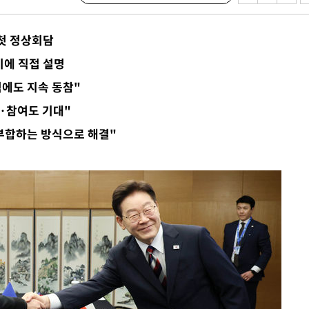
쳐
첫 정상회담
키에 직접 설명
기소
에도 지속 동참"
·참여도 기대"
부합하는 방식으로 해결"
수…이병태
(종합)
.3만개 하
4.1%로
고 과감히
 아웃바운
향
난지역 선포
지 못 갈
]