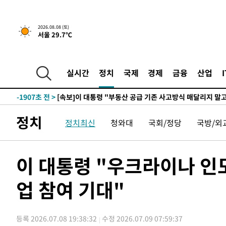
2026.08.08 (토)
서울 29.7℃
5시간 전 >
[속보]규제합리화위원회 부위원장에 김태유 서울대 공대 교
후임
-9457초 전 >
이강인, 폭염 속 AT마드리드 첫 훈련…80명 식사 대접까지
-6596초 전 >
미 사업체 일자리, 7월에 2.3만개 순감하고 그 전 2개월 10
실시간
정치
국제
경제
금융
산업
향수정 (2보)
-6044초 전 >
[속보] 미 사업체, 일자리 7월에 2.3만 개 줄어…실업률은 
↓
-1907초 전 >
[속보]이 대통령 "부동산 공급 기존 사고방식 매달리지 말
실천"
-992초 전 >
이란, "오만과 '중앙 단일 루트' 합의…북쪽 인바운드·남쪽
정치
정치최신
청와대
국회/정당
국방/외
드는 임시"
2시간 전 >
"낮 기온 소폭 하락"…수도권 폭염중대경보, 폭염경보로 하
2시간 전 >
[속보]이 대통령, '호우피해' 안동·의성 관할 4개 면 특별재
2시간 전 >
[단독]중수청 지원 검사들, 정원 초과 시 낮은 계급 임용…희망
이 대통령 "우크라이나 인
수도
2시간 전 >
낮 최고 37도 찜통더위…곳곳 소나기·강원 많은 비[내일날씨
업 참여 기대"
3시간 전 >
SK하이닉스, 용인·청주 팹에 54조 투자…"AI 메모리 수요 
3시간 전 >
여자배구 이재영·이다영 자매, 아제르바이잔 투란VC 입단
4시간 전 >
외국인 심판 성 접대 7경기 들여다보니…한국 축구 '5승 2무'
등록 2026.07.08 19:38:32
수정 2026.07.09 07:59:37
4시간 전 >
[속보]코스닥, 2.86포인트(0.36%) 내린 798.81마감