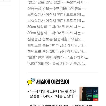
"주식 매일 사고판다"는 美 젊은
남성들…64%가 "나는 인생의
패배자“