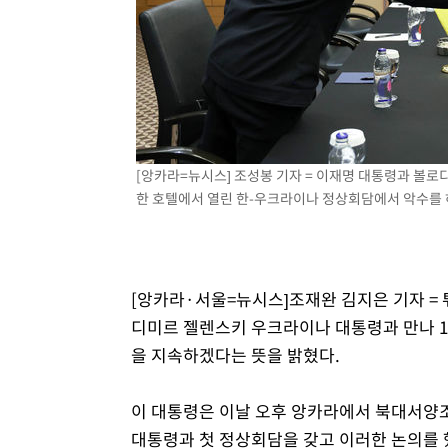
3시간 전 >
SK하이닉스, 용인·청주 팹에 54조 투자…"AI 메모리 수요 
3시간 전 >
여자배구 이재영·이다영 자매, 아제르바이잔 투란VC 입단
4시간 전 >
외국인 심판 성 접대 7경기 들여다보니…한국 축구 '5승 2무'
4시간 전 >
[속보]코스닥, 2.86포인트(0.36%) 내린 798.81마감
4시간 전 >
[속보]코스피, 6200선 약보합…0.60% 내린 6258.77에 마
4시간 전 >
[속보]원·달러 환율, 7.7원 내린 1416.1원 마감
[앙카라=뉴시스] 조성봉 기자 = 이재명 대통령과 볼
4시간 전 >
[속보] 노원서 40.1도 관측…서울, 2018년 이후 첫 40도
한 호텔에서 열린 한-우크라이나 정상회담에서 악수를 하고 
5시간 전 >
[속보]종합특검, '계엄 수용공간 확보' 신용해 前교정본부장 
5시간 전 >
외신들도 주목한 韓축구 파문…"국민적 공분에 수사 재개"
5시간 전 >
11시간 압수수색에 성접대 파문까지…'쑥대밭' 된 축구협회
[앙카라·서울=뉴시스]조재완 김지은 기자 =
5시간 전 >
[속보]규제합리화위원회 부위원장에 김태유 서울대 공대 교
디미르 젤렌스키 우크라이나 대통령과 만나 1
후임
을 지속하겠다는 뜻을 밝혔다.
이 대통령은 이날 오후 앙카라에서 북대서양조
대통령과 첫 정상회담을 갖고 이러한 논의를