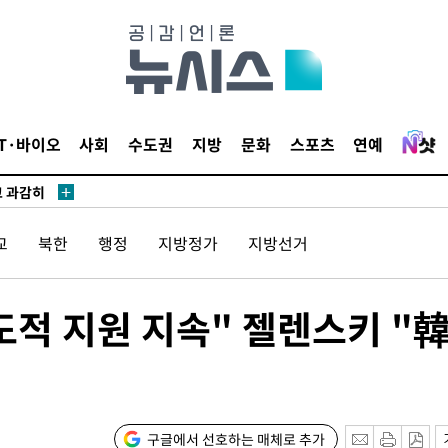
수…이병태
(종합)
.3만개 하
IT·바이오
사회
수도권
지방
문화
스포츠
연예
4.1%로
고 과감히
 아웃바운
교
북한
행정
지방정가
지방선거
향
난지역 선포
지 못 갈
도적 지원 지속" 젤렌스키 "
]
선제 대응"
구글에서 선호하는 매체로 추가