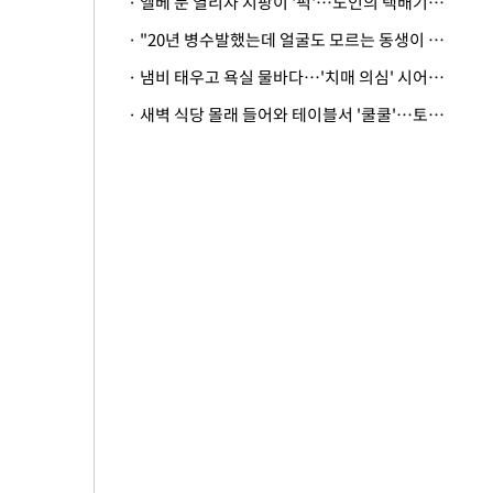
· 엘베 문 열리자 지팡이 '퍽'…노인의 택배기사 폭행 이유
· "20년 병수발했는데 얼굴도 모르는 동생이 유산 절반을"…배다른 형제 상속권 있을까
· 냄비 태우고 욕실 물바다…'치매 의심' 시어머니 검사 권유했다가 '날벼락'
· 새벽 식당 몰래 들어와 테이블서 '쿨쿨'…토사물 남기고 사라진 남성