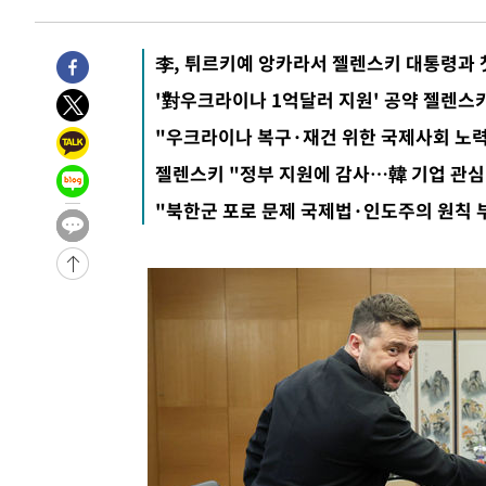
4시간 전 >
[속보]코스피, 6200선 약보합…0.60% 내린 6258.77에 마
4시간 전 >
[속보]원·달러 환율, 7.7원 내린 1416.1원 마감
李, 튀르키예 앙카라서 젤렌스키 대통령과 
4시간 전 >
[속보] 노원서 40.1도 관측…서울, 2018년 이후 첫 40도
'對우크라이나 1억달러 지원' 공약 젤렌스
5시간 전 >
[속보]종합특검, '계엄 수용공간 확보' 신용해 前교정본부장 
"우크라이나 복구·재건 위한 국제사회 노력
5시간 전 >
외신들도 주목한 韓축구 파문…"국민적 공분에 수사 재개"
젤렌스키 "정부 지원에 감사…韓 기업 관심
5시간 전 >
11시간 압수수색에 성접대 파문까지…'쑥대밭' 된 축구협회
"북한군 포로 문제 국제법·인도주의 원칙 
5시간 전 >
[속보]규제합리화위원회 부위원장에 김태유 서울대 공대 교
후임
-9457초 전 >
이강인, 폭염 속 AT마드리드 첫 훈련…80명 식사 대접까지
-6596초 전 >
미 사업체 일자리, 7월에 2.3만개 순감하고 그 전 2개월 10
향수정 (2보)
-6044초 전 >
[속보] 미 사업체, 일자리 7월에 2.3만 개 줄어…실업률은 
↓
-1907초 전 >
[속보]이 대통령 "부동산 공급 기존 사고방식 매달리지 말
실천"
-992초 전 >
이란, "오만과 '중앙 단일 루트' 합의…북쪽 인바운드·남쪽
드는 임시"
2시간 전 >
"낮 기온 소폭 하락"…수도권 폭염중대경보, 폭염경보로 하
2시간 전 >
[속보]이 대통령, '호우피해' 안동·의성 관할 4개 면 특별재
2시간 전 >
[단독]중수청 지원 검사들, 정원 초과 시 낮은 계급 임용…희망
수도
2시간 전 >
낮 최고 37도 찜통더위…곳곳 소나기·강원 많은 비[내일날씨