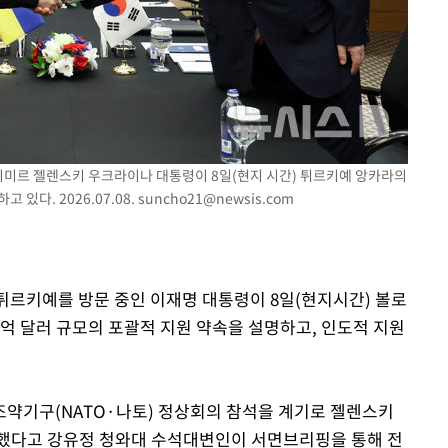
선제 대응"
쳐
로디미르 젤렌스키 우크라이나 대통령이 8일(현지 시간) 튀르키예 앙카라의
있다. 2026.07.08.
suncho21@newsis.com
기소
 튀르키예를 방문 중인 이재명 대통령이 8일(현지시간) 볼로
수…이병태
억 달러 규모의 포괄적 지원 약속을 설명하고, 인도적 지원
약기구(NATO·나토) 정상회의 참석을 계기로 젤렌스키
 했다고 강유정 청와대 수석대변인이 서면브리핑을 통해 전