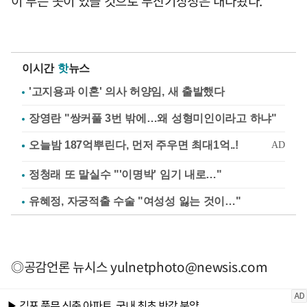
이 부는 곳이 있을 것으로 부산기상청은 내다봤다.
이시간
핫
뉴스
'고지용과 이혼' 의사 허양임, 새 출발했다
장영란 "쌍커풀 3번 밖에…왜 성형미인이라고 하냐"
정청래 또 말실수 "'이명박' 임기 내로…"
유혜정, 자궁적출 수술 "여성성 잃는 것이…"
◎공감언론 뉴시스
yulnetphoto@newsis.com