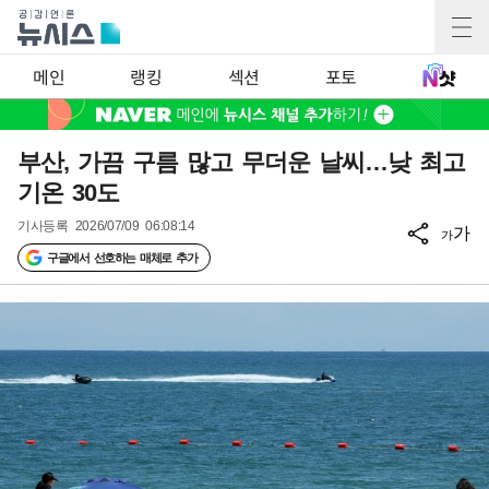
메인
랭킹
섹션
포토
부산, 가끔 구름 많고 무더운 날씨…낮 최고
기온 30도
기사등록
2026/07/09 06:08:14
가
가
구글에서 선호하는 매체로 추가