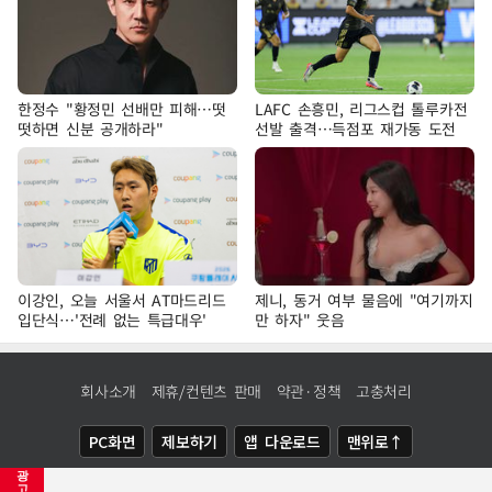
한정수 "황정민 선배만 피해…떳
LAFC 손흥민, 리그스컵 톨루카전
떳하면 신분 공개하라"
선발 출격…득점포 재가동 도전
이강인, 오늘 서울서 AT마드리드
제니, 동거 여부 물음에 "여기까지
입단식…'전례 없는 특급대우'
만 하자" 웃음
회사소개
제휴/컨텐츠 판매
약관·정책
고충처리
PC화면
제보하기
앱 다운로드
맨위로↑
광
COPYRIGHTⓒ
NEWSIS
ALL RIGHTS RESERVED.
고