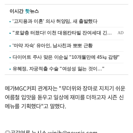
이시간
핫
뉴스
'고지용과 이혼' 의사 허양임, 새 출발했다
'마약 자숙' 유아인, 남사친과 뽀뽀 근황
다이어트 주사 맞은 이순실 "10개월만에 45㎏ 감량"
유혜정, 자궁적출 수술 "여성성 잃는 것이…"
메가MGC커피 관계자는 "무더위와 장마로 지치기 쉬운
여름철 입맛을 돋우고 일상에 재미를 더하고자 시즌 신
메뉴를 기획했다"고 말했다.
◎공감언론 뉴시스
winjh@newsis.com