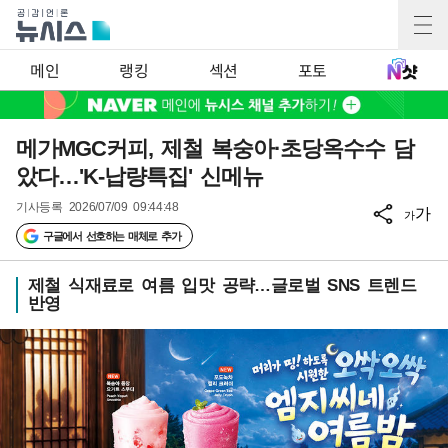
메인
랭킹
섹션
포토
메가MGC커피, 제철 복숭아·초당옥수수 담
았다…'K-납량특집' 신메뉴
기사등록
2026/07/09 09:44:48
가
가
구글에서 선호하는 매체로 추가
제철 식재료로 여름 입맛 공략…글로벌 SNS 트렌드
반영