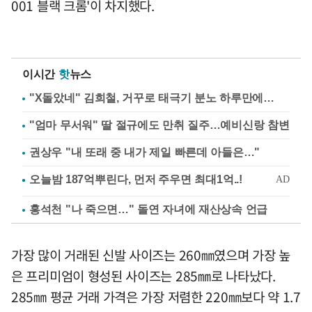
001 블랙 크롬'이 차지했다.
이시간
핫
뉴스
"X돌았네" 김희철, 거꾸로 태극기 분노 하루만에…
"엄마 무서워" 딸 절규에도 만취 질주…예비신랑 참변
권상우 "내 또래 중 내가 제일 빠른데 아들은…"
홍석천 "나 죽으면…" 돌연 자녀에 재산상속 언급
가장 많이 거래된 신발 사이즈는 260㎜였으며 가장 높
은 프리미엄이 형성된 사이즈는 285㎜로 나타났다.
285㎜ 평균 거래 가격은 가장 저렴한 220㎜보다 약 1.7