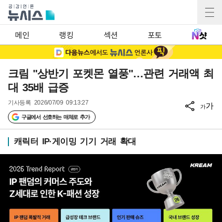
메인
랭킹
섹션
포토
크림 "상반기 포켓몬 열풍"…관련 거래액 최
대 35배 급증
기사등록
2026/07/09 09:13:27
가
가
구글에서 선호하는 매체로 추가
캐릭터 IP·게이밍 기기 거래 확대