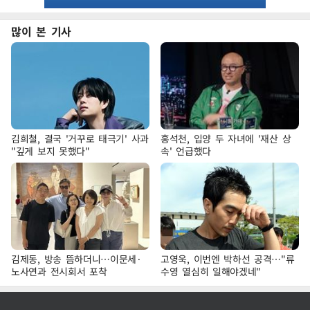
많이 본 기사
김희철, 결국 '거꾸로 태극기' 사과
홍석천, 입양 두 자녀에 '재산 상
"깊게 보지 못했다"
속' 언급했다
김제동, 방송 뜸하더니…이문세·
고영욱, 이번엔 박하선 공격…"류
노사연과 전시회서 포착
수영 열심히 일해야겠네"