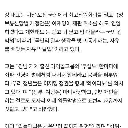
장 대표는 이날 오전 국회에서 최고위원회의를 열고 "(정
보통신망법 개정안은) 이재명이 재판 취소를 해도, 연임
하겠다고 개헌해도 눈 감고 귀 닫고 입 다물라는 국민 겁
박법"이라며 "국민의 말과 생각을 뺏고 통제하는, 자유
를 빼앗는 자유 박탈법"이라고 했다.
그는 "경남 거제 출신 아이돌그룹의 '무섭노' 한마디에
좌파 진영이 벌떼처럼 나서서 일베라고 공격을 퍼부었
다. 우리 청년들은 이재명 정권을 향해 '와이라노'를 외치
고 있다"며 "(정부·여당은) 마녀사냥하고, 인민재판을
하는 걸로도 모자라 이제 입틀막법으로 표현의 자유까지
짓밟고 있다"고 비판했다.
이어 "입틀막법은 처음부터 끝까지 위헌"이라며 "허위·