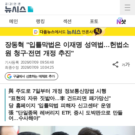
메인
랭킹
섹션
포토
장동혁 "입틀막법은 이재명 성역법…헌법소
원 청구·전면 개정 추진"
기사등록
2026/07/09 09:56:48
가
가
최종수정
2026/07/09 10:04:25
구글에서 선호하는 매체로 추가
與 주도로 7일부터 개정 정보통신망법 시행
"표현의 자유 짓밟아…李 건드리면 패가망신"
당 홈페이지 '입틀막법 피해자 신고센터' 운영
張 "단일종목 레버리지 ETF, 증시 도박판으로 만들
어…수사해야"