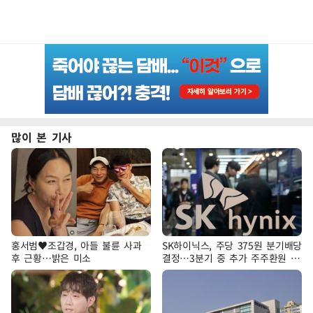
많이 본 기사
홍서범♥조갑경, 아들 불륜 사과
SK하이닉스, 주당 375원 분기배당
후 근황…밝은 미소
결정…3분기 중 추가 주주환원 발
표