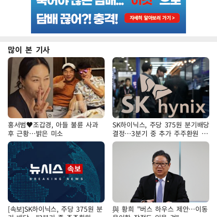
많이 본 기사
홍서범♥조갑경, 아들 불륜 사과
SK하이닉스, 주당 375원 분기배당
후 근황…밝은 미소
결정…3분기 중 추가 주주환원 발
표
[속보]SK하이닉스, 주당 375원 분
與 황희 "버스 하우스 제안…이동