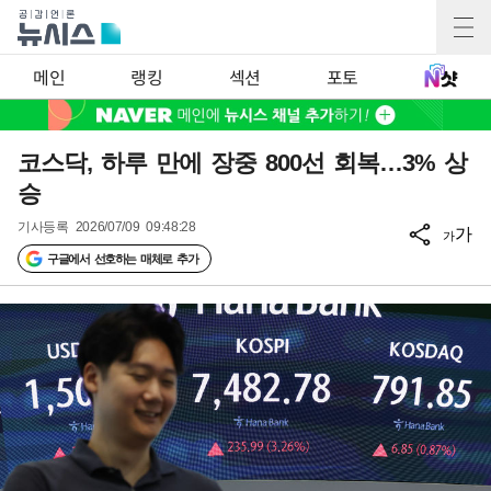
메인
랭킹
섹션
포토
코스닥, 하루 만에 장중 800선 회복…3% 상
승
기사등록
2026/07/09 09:48:28
가
가
구글에서 선호하는 매체로 추가