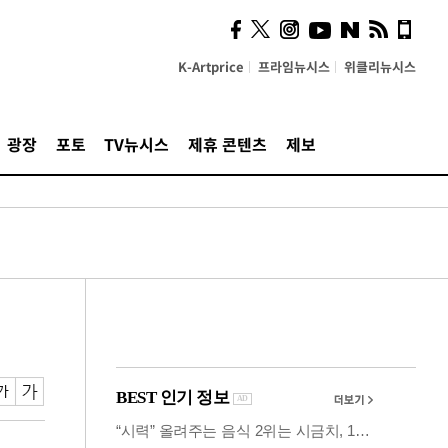
시, 스마트폰 액세서리에
NFC 더했다
K-Artprice
프라임뉴시스
위클리뉴시스
광장
포토
TV뉴시스
제휴 콘텐츠
제보