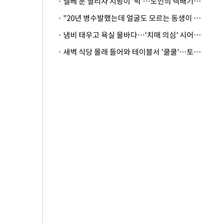
· 엘베 문 열리자 지팡이 '퍽'…노인의 택배기사 폭행 이유
· "20년 병수발했는데 얼굴도 모르는 동생이 유산 절반을"…배다른 형제 상속권 있을까
· 냄비 태우고 욕실 물바다…'치매 의심' 시어머니 검사 권유했다가 '날벼락'
· 새벽 식당 몰래 들어와 테이블서 '쿨쿨'…토사물 남기고 사라진 남성