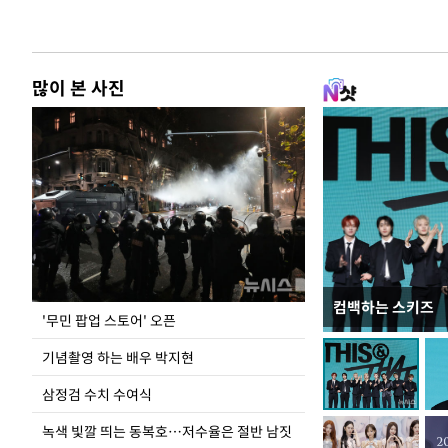
많이 본 사진
컴백하는 스키즈
이 대통령, 국가
'무민 팝업 스토어' 오픈
가 책임지고 치유
기념촬영 하는 배우 박지현
삼정검 수치 수여식
녹색 빛깔 띄는 동복호…저수율은 절반 남짓