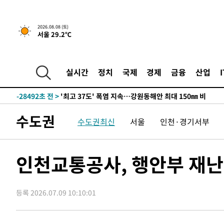
2026.08.08 (토)
서울 29.2℃
-21618초 전 >
[속보]뉴욕증시 상승 마감…S&P 0.6% 나스닥 1.3%↑
실시간
정치
국제
경제
금융
산업
-28492초 전 >
'최고 37도' 폭염 지속…강원동해안 최대 150㎜ 비
-21618초 전 >
[속보]뉴욕증시 상승 마감…S&P 0.6% 나스닥 1.3%↑
-28492초 전 >
'최고 37도' 폭염 지속…강원동해안 최대 150㎜ 비
수도권
수도권최신
서울
인천·경기서부
-21618초 전 >
[속보]뉴욕증시 상승 마감…S&P 0.6% 나스닥 1.3%↑
인천교통공사, 행안부 재난
등록 2026.07.09 10:10:01