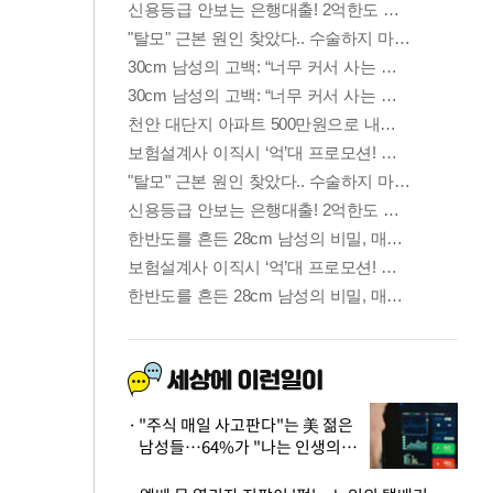
"주식 매일 사고판다"는 美 젊은
남성들…64%가 "나는 인생의
패배자“