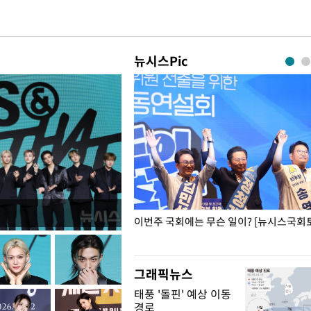
뉴시스Pic
폭력 피해자에 위로·사과…"국가
이번주 국회에는 무슨 일이? [뉴시스국회토
"
그래픽뉴스
태풍 '돌핀' 예상 이동
경로