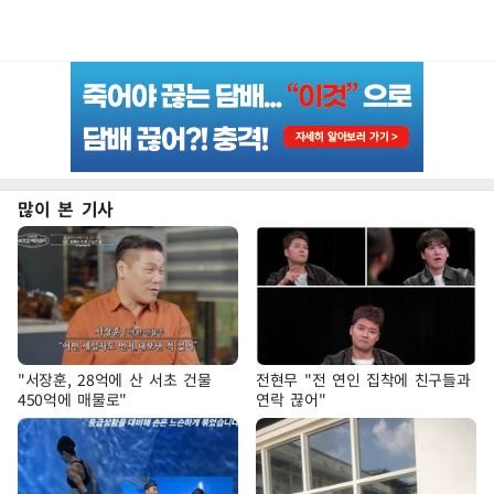
많이 본 기사
"서장훈, 28억에 산 서초 건물
전현무 "전 연인 집착에 친구들과
450억에 매물로"
연락 끊어"