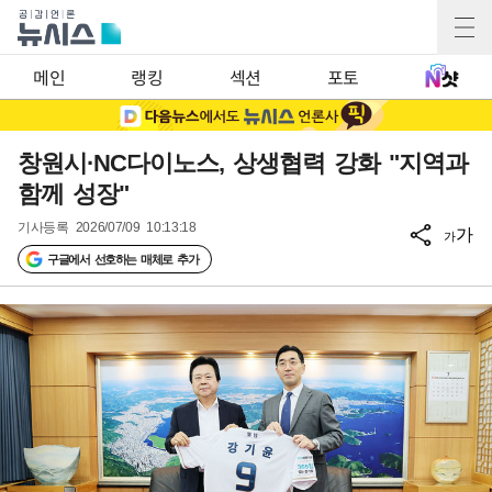
메인
랭킹
섹션
포토
창원시·NC다이노스, 상생협력 강화 "지역과
함께 성장"
기사등록
2026/07/09 10:13:18
가
가
구글에서 선호하는 매체로 추가