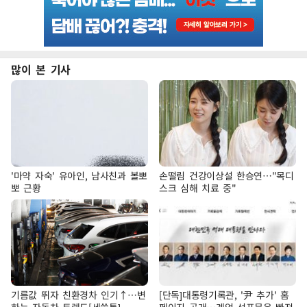
많이 본 기사
'마약 자숙' 유아인, 남사친과 볼뽀
손떨림 건강이상설 한승연…"목디
뽀 근황
스크 심해 치료 중"
기름값 뛰자 친환경차 인기↑…변
[단독]대통령기록관, '尹 추가' 홈