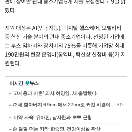
관에 참여할 관내 중소기업 6개 사를 모집한다고 9일 밝
혔다.
지원 대상은 AI(인공지능), 디지털 헬스케어, 모빌리티
등 혁신 기술 분야의 관내 중소기업이다. 선정된 기업에
는 부스 임차비와 장치비의 75%를 비롯해 기업당 최대
190만원의 현장 운영비(통역비, 혁신상 신청비 등)가 지
원된다.
이시간
핫
뉴스
'고지용과 이혼' 의사 허양임, 새 출발했다
'마약 자숙' 유아인, 남사친과 뽀뽀 근황
손 덜덜 떠는 카라 한승연, 건강이상설 확산