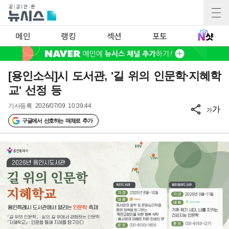
메인
랭킹
섹션
포토
[용인소식]시 도서관, '길 위의 인문학·지혜학
교' 선정 등
기사등록
2026/07/09 10:39:44
가
가
구글에서 선호하는 매체로 추가