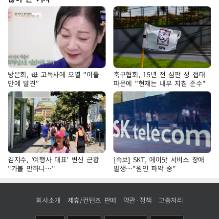
방은희, 母 고독사에 오열 "이틀
축구협회, 15년 전 심판 성 접대
만에 발견"
파문에 "현재는 내부 지침 준수"
김지수, '여행사 대표' 변신 근황
[속보] SKT, 에이닷 서비스 장애
"가볼 만하니…"
발생…"원인 파악 중"
회사소개
제휴/컨텐츠 판매
약관·정책
고충처리