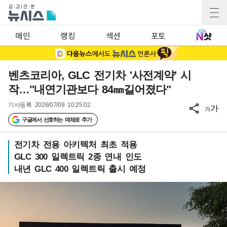
메인
랭킹
섹션
포토
벤츠코리아, GLC 전기차 '사전계약' 시
작…"내연기관보다 84㎜길어졌다"
기사등록
2026/07/09 10:25:02
가
가
구글에서 선호하는 매체로 추가
전기차 전용 아키텍처 최초 적용
GLC 300 일렉트릭 2종 연내 인도
내년 GLC 400 일렉트릭 출시 예정