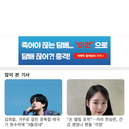
많이 본 기사
김희철, 거꾸로 걸린 광복절 태극
"손 떨림 포착"…카라 한승연, 건
기 현수막에 "X돌았네"
강 괜찮나 팬들 '걱정'