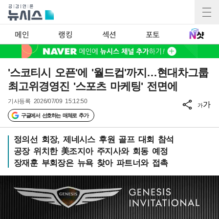
메인
랭킹
섹션
포토
'스코티시 오픈'에 '월드컵'까지…현대차그룹
최고위경영진 '스포츠 마케팅' 전면에
기사등록
2026/07/09 15:12:50
가
가
구글에서 선호하는 매체로 추가
정의선 회장, 제네시스 후원 골프 대회 참석
공장 위치한 美조지아 주지사와 회동 예정
장재훈 부회장은 뉴욕 찾아 파트너와 접촉