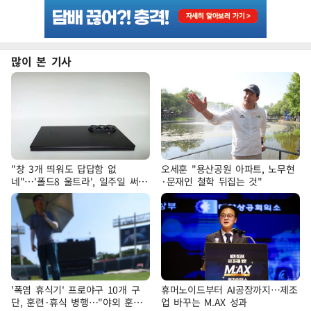
많이 본 기사
"창 3개 띄워도 답답함 없
오세훈 "용산공원 아파트, 노무현
네"…'폴드8 울트라', 일주일 써보
·문재인 철학 뒤집는 것"
니
'폭염 휴식기' 프로야구 10개 구
휴머노이드부터 AI공장까지…제조
단, 훈련·휴식 병행…"야외 훈련
업 바꾸는 M.AX 성과