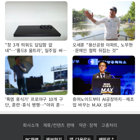
"창 3개 띄워도 답답함 없
오세훈 "용산공원 아파트, 노무현
네"…'폴드8 울트라', 일주일 써보
·문재인 철학 뒤집는 것"
니
'폭염 휴식기' 프로야구 10개 구
휴머노이드부터 AI공장까지…제조
단, 훈련·휴식 병행…"야외 훈련
업 바꾸는 M.AX 성과
해도 안전 최우선"
회사소개
제휴/컨텐츠 판매
약관·정책
고충처리
PC화면
제보하기
앱 다운로드
맨위로↑