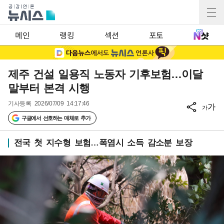
메인
랭킹
섹션
포토
제주 건설 일용직 노동자 기후보험…이달
말부터 본격 시행
기사등록
2026/07/09 14:17:46
가
가
구글에서 선호하는 매체로 추가
전국 첫 지수형 보험…폭염시 소득 감소분 보장