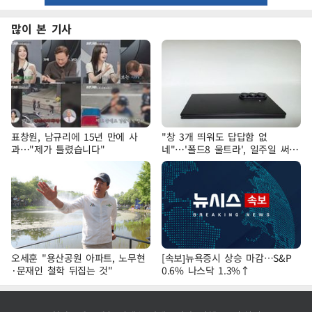
많이 본 기사
표창원, 남규리에 15년 만에 사
"창 3개 띄워도 답답함 없
과…"제가 틀렸습니다"
네"…'폴드8 울트라', 일주일 써보
니
오세훈 "용산공원 아파트, 노무현
[속보]뉴욕증시 상승 마감…S&P
·문재인 철학 뒤집는 것"
0.6% 나스닥 1.3%↑