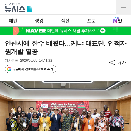
메인
랭킹
섹션
포토
안산시에 한수 배웠다…케냐 대표단, 인적자
원개발 열공
기사등록
2026/07/09 14:41:32
가
가
구글에서 선호하는 매체로 추가