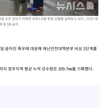
장 기소
9일 오전 상당구 미원면 옥화1교를 현장 상황을 살펴보고 있다. (사진=청
 및 DB 금지
회
교수…이병
절차 개시
 9일 쏟아진 폭우에 대응해 재난안전대책본부 비상 2단계를
까지 청주지역 평균 누적 강수량은 209.7㎜를 기록했다.