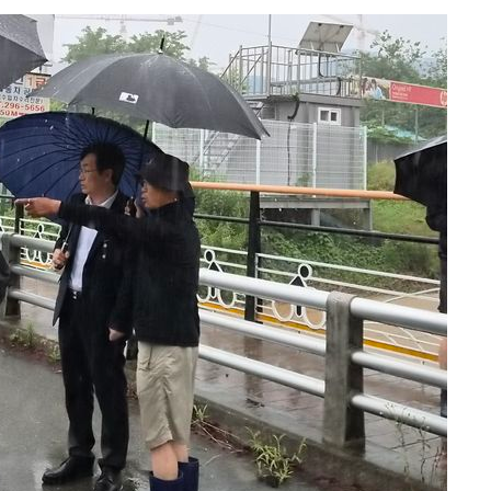
교수…이병
절차 개시
0.3만개
 4.1%로
말고 과감히
쪽 아웃바
 하향
별재난지역
…희망지 못
날씨]
요 선제 대
단
무'
 마쳐