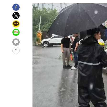
-5001초 전 >
[속보]규제합리화위원회 부위원장에 김태유 서울대 공대 
태 후임
-1359초 전 >
[속보]국힘 윤리위, '돌려차기 발언' 진종오·서범수 징계 
-32232초 전 >
미 사업체 일자리, 7월에 2.3만개 순감하고 그 전 2개월 1
하향수정 (2보)
-31680초 전 >
[속보] 미 사업체, 일자리 7월에 2.3만 개 줄어…실업률은
↓
-27543초 전 >
[속보]이 대통령 "부동산 공급 기존 사고방식 매달리지 
실천"
-26628초 전 >
이란, "오만과 '중앙 단일 루트' 합의…북쪽 인바운드·남
운드는 임시"
-18196초 전 >
"낮 기온 소폭 하락"…수도권 폭염중대경보, 폭염경보로
-18160초 전 >
[속보]이 대통령, '호우피해' 안동·의성 관할 4개 면 특
선포
-18123초 전 >
[단독]중수청 지원 검사들, 정원 초과 시 낮은 계급 임용
갈 수도
-16094초 전 >
낮 최고 37도 찜통더위…곳곳 소나기·강원 많은 비[내일
-14400초 전 >
SK하이닉스, 용인·청주 팹에 54조 투자…"AI 메모리 수
응"
-11256초 전 >
여자배구 이재영·이다영 자매, 아제르바이잔 투란VC 입
-10509초 전 >
외국인 심판 성 접대 7경기 들여다보니…한국 축구 '5승 2
-10243초 전 >
[속보]코스닥, 2.86포인트(0.36%) 내린 798.81마감
-10196초 전 >
[속보]코스피, 6200선 약보합…0.60% 내린 6258.77에
-10176초 전 >
[속보]원·달러 환율, 7.7원 내린 1416.1원 마감