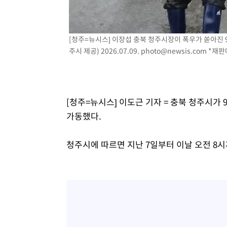
-10065초 전 >
[속보] 노원서 40.1도 관측…서울, 2018년 이후 첫 40도
-7155초 전 >
[속보]종합특검, '계엄 수용공간 확보' 신용해 前교정본부
[청주=뉴시스] 이장섭 충북 청주시장이 폭우가 쏟아진 
-6028초 전 >
외신들도 주목한 韓축구 파문…"국민적 공분에 수사 재개"
주시 제공) 2026.07.09.
photo@newsis.com
*재판매
-5999초 전 >
11시간 압수수색에 성접대 파문까지…'쑥대밭' 된 축구협
-5021초 전 >
[속보]규제합리화위원회 부위원장에 김태유 서울대 공대 
태 후임
-1379초 전 >
[속보]국힘 윤리위, '돌려차기 발언' 진종오·서범수 징계 
[청주=뉴시스] 이도근 기자 = 충북 청주시가
가동했다.
청주시에 따르면 지난 7일부터 이날 오전 8시