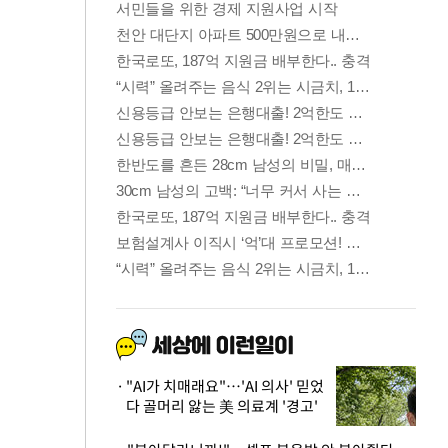
"AI가 치매래요"…'AI 의사' 믿었
다 골머리 앓는 美 의료계 '경고'