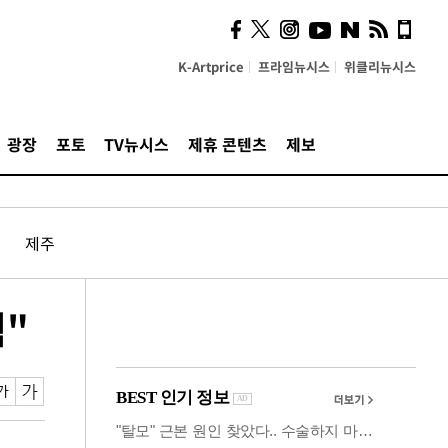
시, 스마트폰 액세서리에
NFC 더했다
K-Artprice
프라임뉴시스
위클리뉴시스
광장
포토
TV뉴시스
제휴 콘텐츠
제보
제주
력"