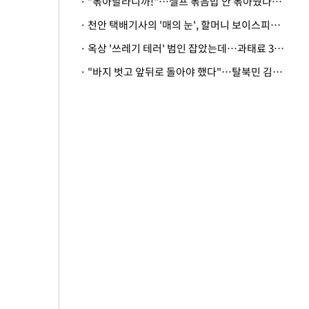
· "볶아달라니까!"…셀프 볶음밥 안 볶아줬다고 사장 폭행한 손님
· 천안 택배기사의 '매의 눈', 할머니 보이스피싱 피해 막아
· 옥상 '쓰레기 테러' 범인 잡았는데…과태료 3만원 처분에 숙박업주 허탈
· "바지 벗고 앞뒤로 돌아야 했다"…탈북민 김서아, 기쁨조 검사 수치심 회상