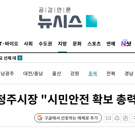
말고 과감히
쪽 아웃바
 하향
별재난지역
…희망지 못
IT·바이오
사회
수도권
지방
문화
스포츠
연예
날씨]
요 선제 대
단
전남광주
대전/충남
울산
강원
충북
전북
경남
무'
 마쳐
청주시장 "시민안전 확보 총
장 기소
구글에서 선호하는 매체로 추가
회