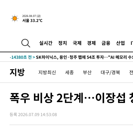
↓
-27523초 전 >
[속보]이 대통령 "부동산 공급 기존 사고방식 매달리지 
실천"
-26608초 전 >
이란, "오만과 '중앙 단일 루트' 합의…북쪽 인바운드·남
2026.08.07 (금)
서울 33.2℃
운드는 임시"
-18176초 전 >
"낮 기온 소폭 하락"…수도권 폭염중대경보, 폭염경보로
-18140초 전 >
[속보]이 대통령, '호우피해' 안동·의성 관할 4개 면 특
선포
-18103초 전 >
[단독]중수청 지원 검사들, 정원 초과 시 낮은 계급 임용
실시간
정치
국제
경제
금융
산업
갈 수도
-16074초 전 >
낮 최고 37도 찜통더위…곳곳 소나기·강원 많은 비[내일
-14380초 전 >
SK하이닉스, 용인·청주 팹에 54조 투자…"AI 메모리 수
응"
-11236초 전 >
여자배구 이재영·이다영 자매, 아제르바이잔 투란VC 입
지방
지방최신
세종
부산
대구/경북
-10489초 전 >
외국인 심판 성 접대 7경기 들여다보니…한국 축구 '5승 2
-10223초 전 >
[속보]코스닥, 2.86포인트(0.36%) 내린 798.81마감
-10176초 전 >
[속보]코스피, 6200선 약보합…0.60% 내린 6258.77에
폭우 비상 2단계…이장섭 
-10156초 전 >
[속보]원·달러 환율, 7.7원 내린 1416.1원 마감
-10045초 전 >
[속보] 노원서 40.1도 관측…서울, 2018년 이후 첫 40도
등록 2026.07.09 14:53:08
-7135초 전 >
[속보]종합특검, '계엄 수용공간 확보' 신용해 前교정본부
-6008초 전 >
외신들도 주목한 韓축구 파문…"국민적 공분에 수사 재개"
-5979초 전 >
11시간 압수수색에 성접대 파문까지…'쑥대밭' 된 축구협