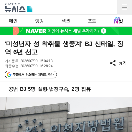
메인
랭킹
섹션
포토
'미성년자 성 착취물 생중계' BJ 신태일, 징
역 6년 선고
기사등록
2026/07/09 15:04:13
가
가
최종수정
2026/07/09 16:28:24
구글에서 선호하는 매체로 추가
공범 BJ 5명 실형·법정구속, 2명 집유