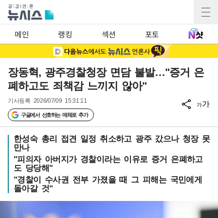
메인
랭킹
섹션
포토
장동혁, 광주경찰청장 면담 불발…"증거 은
폐하고도 죄책감 느끼지 않아"
기사등록
2026/07/09 15:31:11
가
가
구글에서 선호하는 매체로 추가
한성숙 총리 접견 일정 취소하고 광주 갔으나 청장 못
만나
"피의자 아버지가 경찰이라는 이유로 증거 은폐하고
도 당당해"
"경찰이 수사권 전부 가졌을 때 그 피해는 국민에게
돌아갈 것"