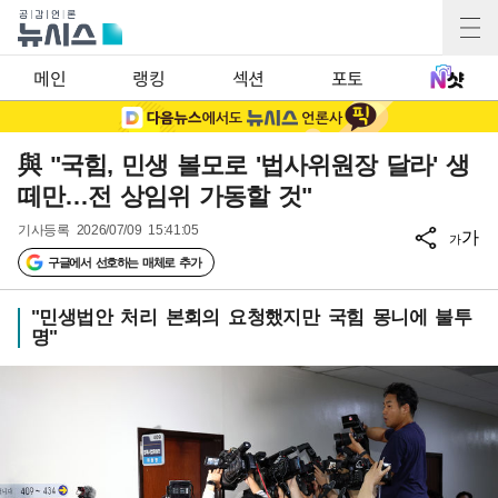
메인
랭킹
섹션
포토
與 "국힘, 민생 볼모로 '법사위원장 달라' 생
떼만…전 상임위 가동할 것"
기사등록
2026/07/09 15:41:05
가
가
구글에서 선호하는 매체로 추가
"민생법안 처리 본회의 요청했지만 국힘 몽니에 불투
명"