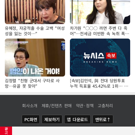
유혜정, 자궁적출 수술 고백 "여성
차가원 "○○○ 까면 주변 다 죽
성을 잃는 것이…"
어"…전세금 미반환 속 녹취 폭로
파장
김정렬 "친형 군대서 구타로 사
[속보]김민석, 與 전대 당원투표
망…유골 못 찾아"
누적 득표율 45.42%로 1위… 정
청래 44.56%
회사소개
제휴/컨텐츠 판매
약관·정책
고충처리
PC화면
제보하기
앱 다운로드
맨위로↑
광
COPYRIGHTⓒ
NEWSIS
ALL RIGHTS RESERVED.
고