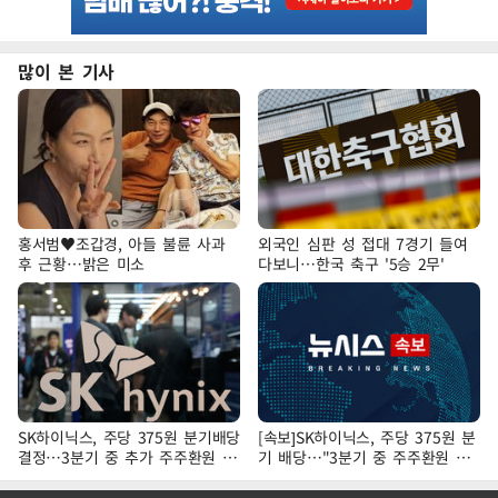
많이 본 기사
홍서범♥조갑경, 아들 불륜 사과
외국인 심판 성 접대 7경기 들여
후 근황…밝은 미소
다보니…한국 축구 '5승 2무'
SK하이닉스, 주당 375원 분기배당
[속보]SK하이닉스, 주당 375원 분
결정…3분기 중 추가 주주환원 발
기 배당…"3분기 중 주주환원 방
표
안 확정"