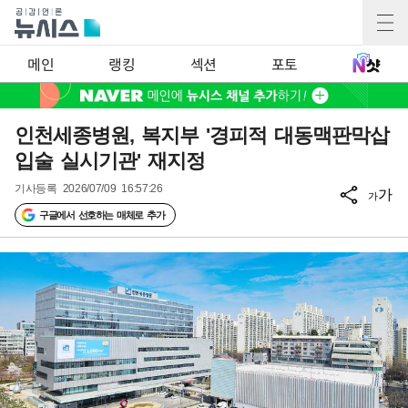
메인
랭킹
섹션
포토
인천세종병원, 복지부 '경피적 대동맥판막삽
입술 실시기관' 재지정
기사등록
2026/07/09 16:57:26
가
가
구글에서 선호하는 매체로 추가