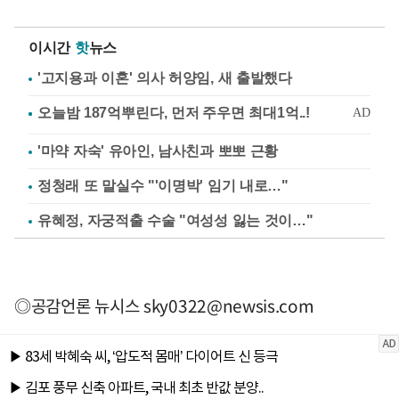
이시간
핫
뉴스
'고지용과 이혼' 의사 허양임, 새 출발했다
'마약 자숙' 유아인, 남사친과 뽀뽀 근황
정청래 또 말실수 "'이명박' 임기 내로…"
유혜정, 자궁적출 수술 "여성성 잃는 것이…"
◎공감언론 뉴시스
sky0322@newsis.com