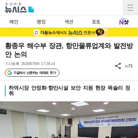
메인
랭킹
섹션
포토
황종우 해수부 장관, 항만물류업계와 발전방
안 논의
기사등록
2026/07/09 17:28:14
가
가
구글에서 선호하는 매체로 추가
하역시장 안정화·항만시설 보안 지원 현장 목솔리 정
취