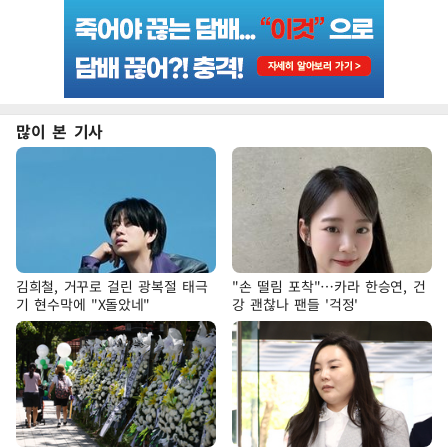
많이 본 기사
김희철, 거꾸로 걸린 광복절 태극
"손 떨림 포착"…카라 한승연, 건
기 현수막에 "X돌았네"
강 괜찮나 팬들 '걱정'