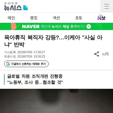
메인
랭킹
섹션
포토
육아휴직 복직자 강등?…이케아 "사실 아
냐" 반박
기사등록
2026/07/09 17:38:27
가
가
최종수정
2026/07/09 18:36:25
구글에서 선호하는 매체로 추가
글로벌 차원 조직개편 진행중
"노동부, 조사 중…협조할 것"