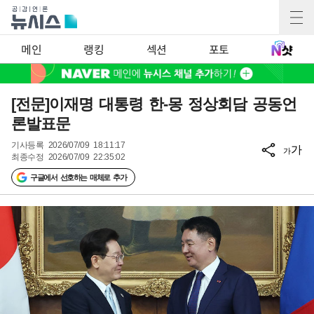
메인
랭킹
섹션
포토
[전문]이재명 대통령 한-몽 정상회담 공동언
론발표문
기사등록
2026/07/09 18:11:17
가
가
최종수정
2026/07/09 22:35:02
구글에서 선호하는 매체로 추가