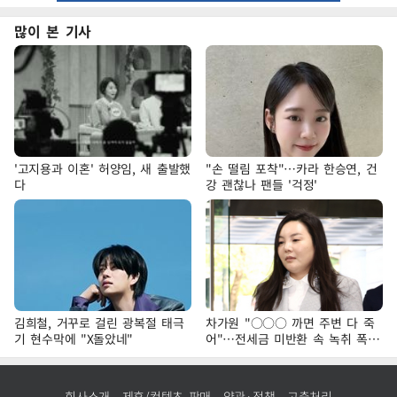
많이 본 기사
'고지용과 이혼' 허양임, 새 출발했
"손 떨림 포착"…카라 한승연, 건
다
강 괜찮나 팬들 '걱정'
김희철, 거꾸로 걸린 광복절 태극
차가원 "○○○ 까면 주변 다 죽
기 현수막에 "X돌았네"
어"…전세금 미반환 속 녹취 폭로
파장
회사소개
제휴/컨텐츠 판매
약관·정책
고충처리