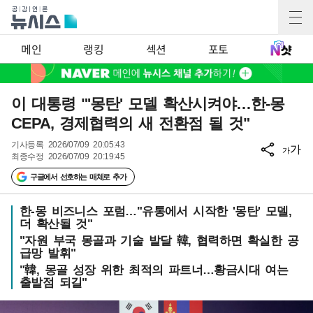
메인
랭킹
섹션
포토
이 대통령 "'몽탄' 모델 확산시켜야…한-몽
CEPA, 경제협력의 새 전환점 될 것"
기사등록
2026/07/09 20:05:43
가
가
최종수정
2026/07/09 20:19:45
구글에서 선호하는 매체로 추가
한-몽 비즈니스 포럼…"유통에서 시작한 '몽탄' 모델,
더 확산될 것"
"자원 부국 몽골과 기술 발달 韓, 협력하면 확실한 공
급망 발휘"
"韓, 몽골 성장 위한 최적의 파트너…황금시대 여는
출발점 되길"