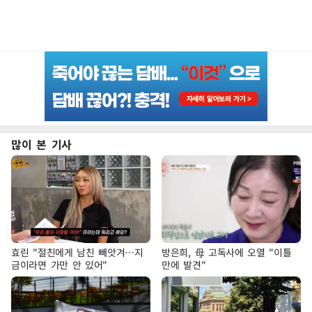
많이 본 기사
효린 "절친에게 남친 빼앗겨…지
방은희, 母 고독사에 오열 "이틀
금이라면 가만 안 있어"
만에 발견"