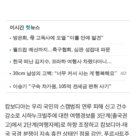
이시간
핫
뉴스
방은희, 母 고독사에 오열 "이틀 만에 발견"
월드컵 예선까지…축구협회, 심판 성접대 파문
한국 떠난 김지수, 프라하 여행사 차렸다더니…
이승기 "구속 차가원, 105억 전세금 편취 사기"
캄보디아는 우리 국민의 스캠범죄 연루 피해 신고 건수
감소로 시하누크빌주에 대한 여행경보를 3단계(출국권
고)에서 2단계(여행자제)로 하향 조정하고 캄보디아-태
국 국경 분쟁이 지속 휴전 상태인 점을 감안, 푸르사트주