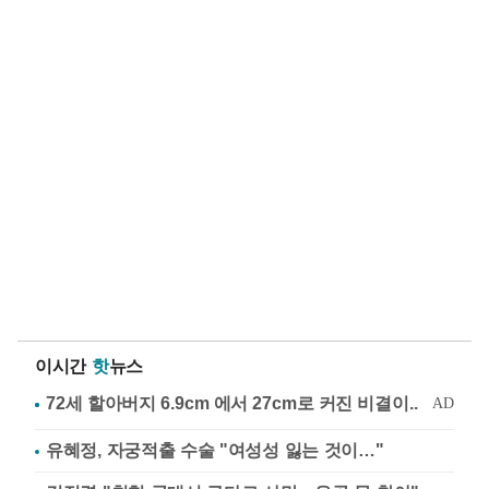
이시간
핫
뉴스
유혜정, 자궁적출 수술 "여성성 잃는 것이…"