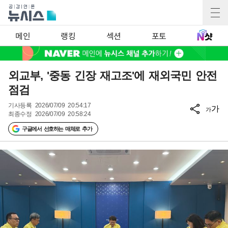
메인
랭킹
섹션
포토
외교부, '중동 긴장 재고조'에 재외국민 안전
점검
기사등록
2026/07/09 20:54:17
가
가
최종수정
2026/07/09 20:58:24
구글에서 선호하는 매체로 추가