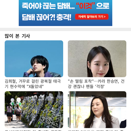
많이 본 기사
김희철, 거꾸로 걸린 광복절 태극
"손 떨림 포착"…카라 한승연, 건
기 현수막에 "X돌았네"
강 괜찮나 팬들 '걱정'