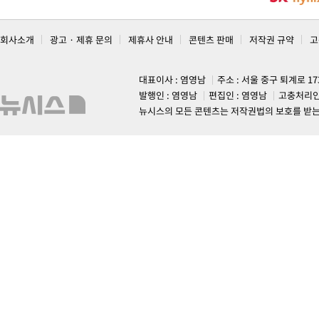
회사소개
광고 · 제휴 문의
제휴사 안내
콘텐츠 판매
저작권 규약
고
대표이사 : 염영남
주소 : 서울 중구 퇴계로 1
발행인 : 염영남
편집인 : 염영남
고충처리인
뉴시스의 모든 콘텐츠는 저작권법의 보호를 받는 바, 무