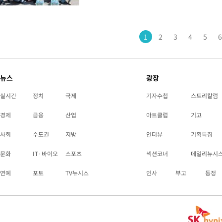
1
2
3
4
5
6
뉴스
광장
실시간
정치
국제
기자수첩
스토리칼럼
경제
금융
산업
아트클럽
기고
사회
수도권
지방
인터뷰
기획특집
문화
IT·바이오
스포츠
섹션코너
데일리뉴시
연예
포토
TV뉴시스
인사
부고
동정