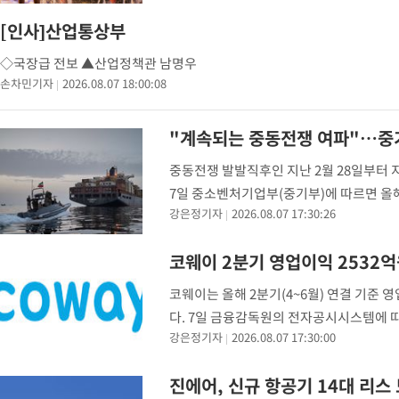
갈 수도
-12603초 전 >
낮 최고 37도 찜통더위…곳곳 소나기·강원 많은 비[내일날씨]
[인사]산업통상부
-10909초 전 >
SK하이닉스, 용인·청주 팹에 54조 투자…"AI 메모리 수요 선
◇국장급 전보 ▲산업정책관 남명우
응"
-7765초 전 >
여자배구 이재영·이다영 자매, 아제르바이잔 투란VC 입단
손차민기자
2026.08.07 18:00:08
-7018초 전 >
외국인 심판 성 접대 7경기 들여다보니…한국 축구 '5승 2무'
-6752초 전 >
[속보]코스닥, 2.86포인트(0.36%) 내린 798.81마감
"계속되는 중동전쟁 여파"…중기
-6705초 전 >
[속보]코스피, 6200선 약보합…0.60% 내린 6258.77에 마쳐
중동전쟁 발발직후인 지난 2월 28일부터 
-6685초 전 >
[속보]원·달러 환율, 7.7원 내린 1416.1원 마감
7일 중소벤처기업부(중기부)에 따르면 올해
-6574초 전 >
[속보] 노원서 40.1도 관측…서울, 2018년 이후 첫 40도
강은정기자
2026.08.07 17:30:26
온 중동전쟁 관련 중소기업 피해·애로는 10
-3664초 전 >
[속보]종합특검, '계엄 수용공간 확보' 신용해 前교정본부장 기
-2537초 전 >
외신들도 주목한 韓축구 파문…"국민적 공분에 수사 재개"
코웨이 2분기 영업이익 2532
-2508초 전 >
11시간 압수수색에 성접대 파문까지…'쑥대밭' 된 축구협회
코웨이는 올해 2분기(4~6월) 연결 기준 
-1530초 전 >
[속보]규제합리화위원회 부위원장에 김태유 서울대 공대 교수
다. 7일 금융감독원의 전자공시시스템에 따
태 후임
강은정기자
2026.08.07 17:30:00
기간보다 14.6% 늘었다. 국내 사업 매출은 
진에어, 신규 항공기 14대 리스