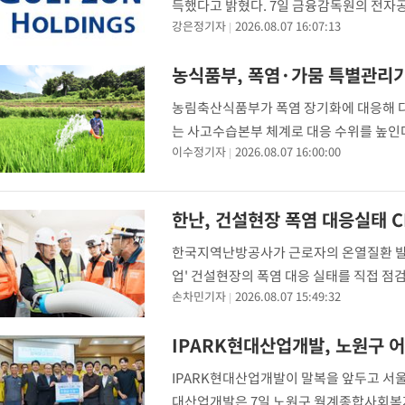
득했다고 밝혔다. 7일 금융감독원의 전
강은정기자
2026.08.07 16:07:13
으로 한 공개매수에서 매수 예정 수량(154
김영찬
농식품부, 폭염·가뭄 특별관리
농림축산식품부가 폭염 장기화에 대응해 다
는 사고수습본부 체계로 대응 수위를 높인
이수정기자
2026.08.07 16:00:00
청과 산림청·농협·한국농어촌공사·지방정부
별 대책 추진사항
한난, 건설현장 폭염 대응실태 
한국지역난방공사가 근로자의 온열질환 발
업' 건설현장의 폭염 대응 실태를 직접 점검
손차민기자
2026.08.07 15:49:32
장치, 휴식, 보냉장구, 119신고)을 중심
화된 '
IPARK현대산업개발, 노원구 
IPARK현대산업개발이 말복을 앞두고 서울
대산업개발은 7일 노원구 월계종합사회복