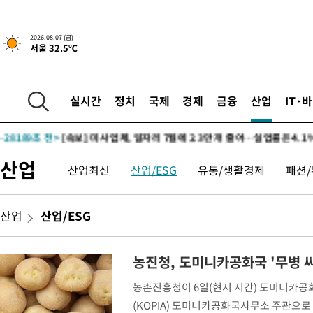
2026.08.07 (금)
서울 32.5℃
-1530초 전 >
[속보]규제합리화위원회 부위원장에 김태유 서울대 공대 교수
태 후임
-31602초 전 >
이강인, 폭염 속 AT마드리드 첫 훈련…80명 식사 대접까지(종
실시간
정치
국제
경제
금융
산업
IT·
-28741초 전 >
미 사업체 일자리, 7월에 2.3만개 순감하고 그 전 2개월 10.3
하향수정 (2보)
-28189초 전 >
[속보] 미 사업체, 일자리 7월에 2.3만 개 줄어…실업률은 4.1
↓
-24052초 전 >
[속보]이 대통령 "부동산 공급 기존 사고방식 매달리지 말고 
산업
산업최신
산업/ESG
유통/생활경제
패션
실천"
-23137초 전 >
이란, "오만과 '중앙 단일 루트' 합의…북쪽 인바운드·남쪽 아
운드는 임시"
-14705초 전 >
"낮 기온 소폭 하락"…수도권 폭염중대경보, 폭염경보로 하향
-14669초 전 >
[속보]이 대통령, '호우피해' 안동·의성 관할 4개 면 특별재난
산업
산업/ESG
선포
-14632초 전 >
[단독]중수청 지원 검사들, 정원 초과 시 낮은 계급 임용…희망
갈 수도
-12603초 전 >
낮 최고 37도 찜통더위…곳곳 소나기·강원 많은 비[내일날씨]
농진청, 도미니카공화국 '무병 
-10909초 전 >
SK하이닉스, 용인·청주 팹에 54조 투자…"AI 메모리 수요 선
농촌진흥청이 6일(현지 시간) 도미니카공화국
응"
-7765초 전 >
여자배구 이재영·이다영 자매, 아제르바이잔 투란VC 입단
(KOPIA) 도미니카공화국사무소 주관으로
-7018초 전 >
외국인 심판 성 접대 7경기 들여다보니…한국 축구 '5승 2무'