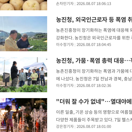
손차민기자
2026.08.07 18:06:13
번 조직배양실 구축으로 현지에서 병 없는 
-6752초 전 >
[속보]코스닥, 2.86포인트(0.36%) 내린 798.81마감
된다
-6705초 전 >
[속보]코스피, 6200선 약보합…0.60% 내린 6258.77에 마쳐
농진청, 외국인근로자 등 폭염 
-6685초 전 >
[속보]원·달러 환율, 7.7원 내린 1416.1원 마감
농촌진흥청이 장기화하는 폭염에 대응해 
-6574초 전 >
[속보] 노원서 40.1도 관측…서울, 2018년 이후 첫 40도
강화한다. 농진청은 외국인근로자를 위한
-3664초 전 >
[속보]종합특검, '계엄 수용공간 확보' 신용해 前교정본부장 기
이수정기자
2026.08.07 18:04:45
관리자를 배치해 온열질환 예방을 지원하고 
-2537초 전 >
외신들도 주목한 韓축구 파문…"국민적 공분에 수사 재개"
9개 언어
-2508초 전 >
11시간 압수수색에 성접대 파문까지…'쑥대밭' 된 축구협회
농진청, 가뭄·폭염 총력 대응…
-1530초 전 >
[속보]규제합리화위원회 부위원장에 김태유 서울대 공대 교수
농촌진흥청이 장기화하는 폭염과 가뭄에 대
태 후임
-31602초 전 >
이강인, 폭염 속 AT마드리드 첫 훈련…80명 식사 대접까지(종
에 나섰다. 농진청은 7일 전남과 경북, 충
-28741초 전 >
미 사업체 일자리, 7월에 2.3만개 순감하고 그 전 2개월 10.3
이수정기자
2026.08.07 18:02:36
대응 상황을 집중 점검했다고 밝혔다. 이
하향수정 (2보)
-28189초 전 >
[속보] 미 사업체, 일자리 7월에 2.3만 개 줄어…실업률은 4.1
↓
-24052초 전 >
[속보]이 대통령 "부동산 공급 기존 사고방식 매달리지 말고 
"더워 잘 수가 없네"…열대야에
실천"
-23137초 전 >
이란, "오만과 '중앙 단일 루트' 합의…북쪽 인바운드·남쪽 아
이른 일출, 기온 상승 등의 영향으로 여름
운드는 임시"
-14705초 전 >
"낮 기온 소폭 하락"…수도권 폭염중대경보, 폭염경보로 하향
다양한 제품들이 주목받고 있다. 7일 헬스
-14669초 전 >
[속보]이 대통령, '호우피해' 안동·의성 관할 4개 면 특별재난
강은정기자
2026.08.07 18:01:00
월별 수면 데이터를 분석한 결과, 여름철(6
선포
-14632초 전 >
[단독]중수청 지원 검사들, 정원 초과 시 낮은 계급 임용…희망