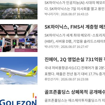
SK하이닉스가 인공지능(AI) 시대의 메모
다. SK하이닉스는 7일 이사회를 열고 용인 
박나리기자
2026.08.07 16:43:15
조1000억원 등 총 54조3000억원을 투
SK하이닉스, FMS서 계층형 메
SK하이닉스가 세계 최대 메모리·스토리지 
(HBF), 서버용 D램, 기업용 솔리드스테
박나리기자
2026.08.07 16:27:47
(AI)이 학습에서 추론과 에이전트로 확장
진에어, 2Q 영업손실 731억
국내 저비용항공사(LCC) 진에어가 올 2분기
표했다. 매출은 전년 동기 대비 17.7%
류인선기자
2026.08.07 16:23:08
적으로는 매출 7833억원, 영업손실 155
골프존홀딩스 상폐목적 공개매수
골프존홀딩스는 에스제이투자홀딩스가 지난 6