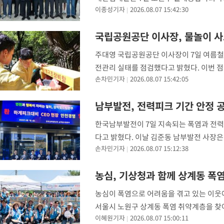
이종성기자
2026.08.07 15:42:30
사를 진행했다고 밝혔다. 이번 봉사활동은
국립공원공단 이사장, 물놀이 사
주대영 국립공원공단 이사장이 7일 여름철
전관리 실태를 점검했다고 밝혔다. 이번 점
손차민기자
2026.08.07 15:42:05
아짐에 따라 물놀이 안전관리 실태를 확인
시설 설
남부발전, 전력피크 기간 안정 공
한국남부발전이 7일 지속되는 폭염과 전
다고 밝혔다. 이날 김준동 남부발전 사장은
손차민기자
2026.08.07 15:12:38
지에 따른 발전설비 비상대응 체계를 집중 
의
농심, 기상청과 함께 상계동 폭
농심이 폭염으로 어려움을 겪고 있는 이웃
서울시 노원구 상계동 폭염 취약계층을 찾아
이혜원기자
2026.08.07 15:00:11
료품 약 2만 식을 전달했다. 이번 지원은 