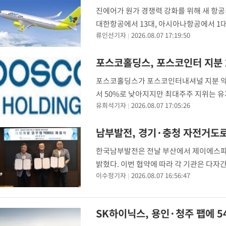
진에어가 원가 경쟁력 강화를 위해 새 항공
대한항공에서 13대, 아시아나항공에서 1대
류인선기자
2026.08.07 17:19:50
10대를 비롯해 A321ceo 1대, B737-9
포스코홀딩스, 포스코인터 지분 
포스코홀딩스가 포스코인터내셔널 지분 약 2
서 50%로 낮아지지만 최대주주 지위는 
유희석기자
2026.08.07 17:05:26
식 3643만4963주를 2조184억9695만
남부발전, 경기·충청 자전거도로
한국남부발전은 전날 부산에서 제이에스파
밝혔다. 이번 협약에 따라 각 기관은 다자
이수정기자
2026.08.07 16:56:47
노하우와 민간기업의 인허가 추진력, 기술
양광 발전사업
SK하이닉스, 용인·청주 팹에 5