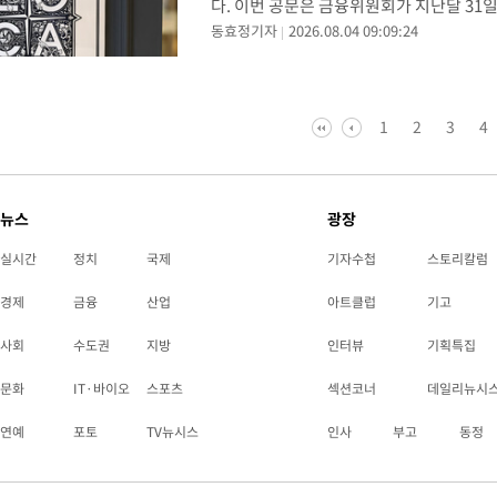
다. 이번 공문은 금융위원회가 지난달 31일
동효정기자
2026.08.04 09:09:24
롯데카드는 공문에서 "이번 조치로 롯데지
1
2
3
4
뉴스
광장
실시간
정치
국제
기자수첩
스토리칼럼
경제
금융
산업
아트클럽
기고
사회
수도권
지방
인터뷰
기획특집
문화
IT·바이오
스포츠
섹션코너
데일리뉴시
연예
포토
TV뉴시스
인사
부고
동정