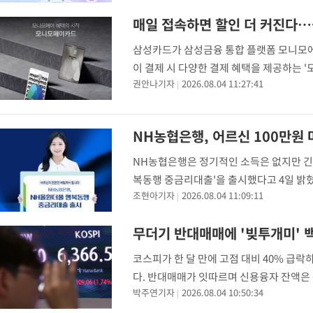
매일 접속하면 할인 더 커진다…
삼성카드가 삼성금융 통합 플랫폼 모니모
이 결제 시 다양한 결제 혜택을 제공하는 
권안나기자
2026.08.04 11:27:41
션(앱)에서 제공되는 간편결제 서비스로, 
NH농협은행, 어르신 100만원
NH농협은행은 정기적인 소득은 없지만 긴
복동행 중금리대출'을 출시했다고 4일 밝혔
조현아기자
2026.08.04 11:09:11
~77세 이하 고객을 대상으로 최대 100
50
무더기 반대매매에 '빚투개미' 
코스피가 한 달 만에 고점 대비 40% 급락
다. 반대매매가 잇따르며 신용융자 잔액은 
박주연기자
2026.08.04 10:50:34
다. 개인 수급 여력이 약화되며 향후 코스