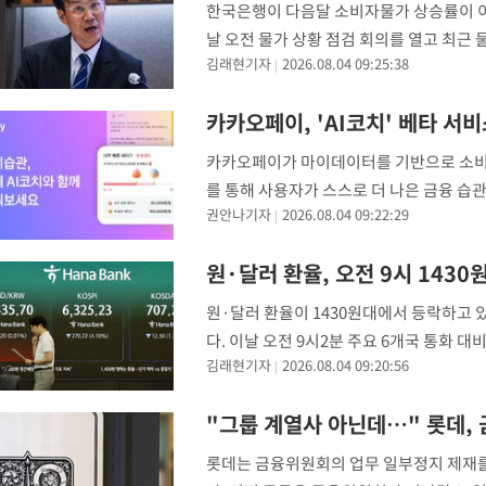
한국은행이 다음달 소비자물가 상승률이 이
날 오전 물가 상황 점검 회의를 열고 최근 
김래현기자
2026.08.04 09:25:38
유류 최고 가격 인하, 농산물 가격 하락 
카카오페이, 'AI코치' 베타 서
카카오페이가 마이데이터를 기반으로 소비자
를 통해 사용자가 스스로 더 나은 금융 습
권안나기자
2026.08.04 09:22:29
공지능(AI) 금융 에이전트 'AI코치' 베
원·달러 환율, 오전 9시 1430
원·달러 환율이 1430원대에서 등락하고 있
다. 이날 오전 9시2분 주요 6개국 통화 대
김래현기자
2026.08.04 09:20:56
근 환율이 빠르게 하락하며 수입업체 결제
"그룹 계열사 아닌데…" 롯데,
롯데는 금융위원회의 업무 일부정지 제재를