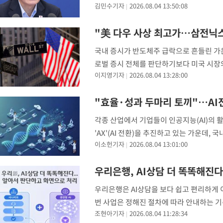
김민수기자
2026.08.04 13:50:08
은 덜고 공급 기반까지 뒷받침해야 하는 '
-27872초 전 >
"얼마나 더웠으면"…안동 물길공원서 헤엄친 구렁이 '소동'
청와대에
-27799초 전 >
손흥민, 68분 뛰고 2경기 침묵…LAFC, 톨루카에 1-0 승리(종합
"美 다우 사상 최고가…삼전닉스
-27071초 전 >
'2경기 연속 침묵' 손흥민, 톨루카전 68분만 뛰고 슈팅 0개
국내 증시가 반도체주 급락으로 흔들린 가
-25823초 전 >
이강인, 오늘 서울서 AT마드리드 입단식…'전례 없는 특급대우
로벌 증시 전체를 판단하기보다 미국 시장
-12705초 전 >
'여긴 20도, 저긴 50도'…열화상 카메라로 본 폭염 저감시설 '
이지영기자
2026.08.04 13:28:00
위원은 4일 유튜브 채널 '삼프로TV'에서
차'
-12176초 전 >
콜롬비아 신임 우파 대통령 취임 하루만에 차량폭탄 폭발 사건
-5770초 전 >
튀르키예 외무장관, "메카 3국 방위협정은 이란이 목표 아냐 " 
"효율·성과 두마리 토끼"…AI
-2978초 전 >
이군이 불법 군시설 건설한 레바논 남부에서 레바논군 3명 폭발로
각종 산업에서 기업들이 인공지능(AI)의 활
상
-96초 전 >
[속보]美중부 사령관, 이스라엘 긴급방문 다중화된 전선 상황 논의
'AX'(AI 전환)을 추진하고 있는 가운데,
30분 전 >
美 국방부, 켄달 전 공군장관 보안허가 취소…“에어포스원 기밀정보,
이소헌기자
2026.08.04 13:01:00
트리온, 동아쏘시오그룹, 차바이오텍 등 국내
론 누출”
31분 전 >
‘축구의 신’ 아르헨티나 축구 선수 메시의 부친 지병 별세
31분 전 >
“美 이란전 무기 소진…북한과 분쟁시 주한 미군 취약해질 수 있어”
우리은행, AI상담 더 똑똑해진다
우리은행은 AI상담을 보다 쉽고 편리하게 이
번 사업은 정해진 절차에 따라 안내하는 기존
조현아기자
2026.08.04 11:28:34
다. 계좌 조회나 서류 발급 등의 상담은 