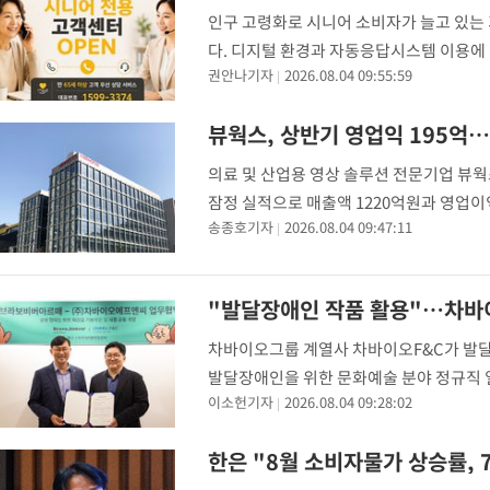
인구 고령화로 시니어 소비자가 늘고 있는 
다. 디지털 환경과 자동응답시스템 이용에 
권안나기자
2026.08.04 09:55:59
기존 대표번호와 별도로 시니어 전용 상담번
뷰웍스, 상반기 영업익 195억…
의료 및 산업용 영상 솔루션 전문기업 뷰웍
잠정 실적으로 매출액 1220억원과 영업이익 
송종호기자
2026.08.04 09:47:11
127.4% 늘어난 수치이며, 상반기 영업이
"발달장애인 작품 활용"…차바이
차바이오그룹 계열사 차바이오F&C가 발달
발달장애인을 위한 문화예술 분야 정규직 
이소헌기자
2026.08.04 09:28:02
(MOU)을 체결했다고 4일 밝혔다. 브라
한은 "8월 소비자물가 상승률, 