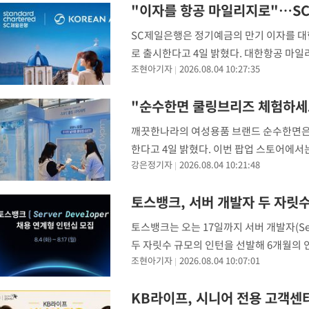
"이자를 항공 마일리지로"…SC
SC제일은행은 정기예금의 만기 이자를 대
로 출시한다고 4일 밝혔다. 대한항공 마일
조현아기자
2026.08.04 10:27:35
지급하는 만기이자지급식 정기 예금상품이다. 
"순수한면 쿨링브리즈 체험하
깨끗한나라의 여성용품 브랜드 순수한면은 
한다고 4일 밝혔다. 이번 팝업 스토어에서
강은정기자
2026.08.04 10:21:48
이 적용된 순수한면 쿨링브리즈는 통기성과
한
토스뱅크, 서버 개발자 두 자릿
토스뱅크는 오는 17일까지 서버 개발자(Ser
두 자릿수 규모의 인턴을 선발해 6개월의 
조현아기자
2026.08.04 10:07:01
채용 절차는 서류 전형, 프리 인터뷰, 직무
KB라이프, 시니어 전용 고객센