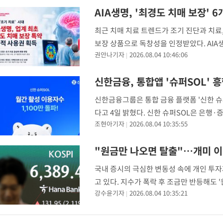
AIA생명, '최경도 치매 보장' 
최근 치매 치료 트렌드가 조기 진단과 치료
보장 상품으로 독창성을 인정받았다. AI
권안나기자
2026.08.04 10:46:06
협회로부터 6개월의 배타적 사용권을 획득했
신한금융, 통합앱 '슈퍼SOL' 흥
신한금융그룹은 통합 금융 플랫폼 '신한 슈퍼
다고 4일 밝혔다. 신한 슈퍼SOL은 은행
조현아기자
2026.08.04 10:35:55
16일 정식 출시된 이후 MAU는 지난달 30일
"원금만 나오면 탈출"…개미 이
국내 증시의 극심한 변동성 속에 개인 투
고 있다. 지수가 폭락 후 조금만 반등해도
강수윤기자
2026.08.04 10:35:21
는 양상이다. 4일 한국거래소에 따르면 지