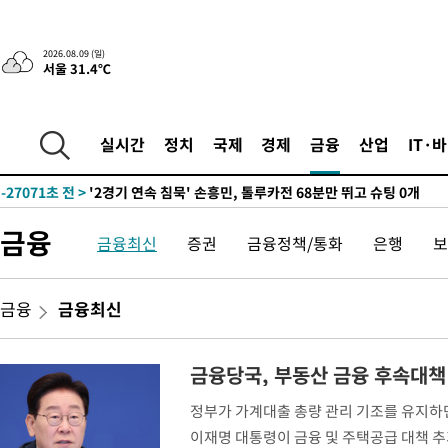
2026.08.09 (일)
서울 31.4℃
31분 전 >
“美 이란전 무기 소진…북한과 분쟁시 주한 미군 취약해질 수 있어”
-27872초 전 >
"얼마나 더웠으면"…안동 물길공원서 헤엄친 구렁이 '소동'
실시간
정치
국제
경제
금융
산업
IT·
-27799초 전 >
손흥민, 68분 뛰고 2경기 침묵…LAFC, 톨루카에 1-0 승리(종합
-27071초 전 >
'2경기 연속 침묵' 손흥민, 톨루카전 68분만 뛰고 슈팅 0개
-25823초 전 >
이강인, 오늘 서울서 AT마드리드 입단식…'전례 없는 특급대우
금융
금융최신
증권
금융정책/통화
은행
보
-12705초 전 >
'여긴 20도, 저긴 50도'…열화상 카메라로 본 폭염 저감시설 '
차'
-12176초 전 >
콜롬비아 신임 우파 대통령 취임 하루만에 차량폭탄 폭발 사건
-5770초 전 >
튀르키예 외무장관, "메카 3국 방위협정은 이란이 목표 아냐 " 
금융
금융최신
-2978초 전 >
이군이 불법 군시설 건설한 레바논 남부에서 레바논군 3명 폭발로
상
-96초 전 >
[속보]美중부 사령관, 이스라엘 긴급방문 다중화된 전선 상황 논의
금융당국, 부동산 금융 후속대
30분 전 >
美 국방부, 켄달 전 공군장관 보안허가 취소…“에어포스원 기밀정보,
정부가 가계대출 총량 관리 기조를 유지하
론 누출”
31분 전 >
‘축구의 신’ 아르헨티나 축구 선수 메시의 부친 지병 별세
이재명 대통령이 금융 및 주택공급 대책 
31분 전 >
“美 이란전 무기 소진…북한과 분쟁시 주한 미군 취약해질 수 있어”