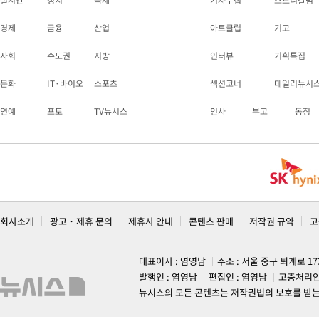
실시간
정치
국제
기자수첩
스토리칼럼
경제
금융
산업
아트클럽
기고
사회
수도권
지방
인터뷰
기획특집
문화
IT·바이오
스포츠
섹션코너
데일리뉴시
연예
포토
TV뉴시스
인사
부고
동정
회사소개
광고 · 제휴 문의
제휴사 안내
콘텐츠 판매
저작권 규약
고
대표이사 : 염영남
주소 : 서울 중구 퇴계로 1
발행인 : 염영남
편집인 : 염영남
고충처리인
뉴시스의 모든 콘텐츠는 저작권법의 보호를 받는 바, 무