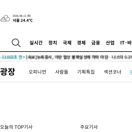
2026.08.11 (화)
서울 24.4℃
실시간
정치
국제
경제
금융
산업
IT·
-19802초 전 >
[속보]트럼프, 이란 배상금 요구에 "우리도 요구하라 지시"
-31863초 전 >
[속보]뉴욕증시, 이란 협상 불확실성에 하락 마감…나스닥 0.
-19802초 전 >
[속보]트럼프, 이란 배상금 요구에 "우리도 요구하라 지시"
광장
오피니언
사람들
기획특집
섹션코너
-31863초 전 >
[속보]뉴욕증시, 이란 협상 불확실성에 하락 마감…나스닥 0.
-19802초 전 >
[속보]트럼프, 이란 배상금 요구에 "우리도 요구하라 지시"
오늘의 TOP기사
주요기사