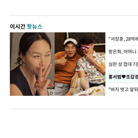
이시간
핫뉴스
"서장훈, 28억
방은희, 어머니 
심판 성 접대 7
홍서범♥조갑경,
"바지 벗고 앞