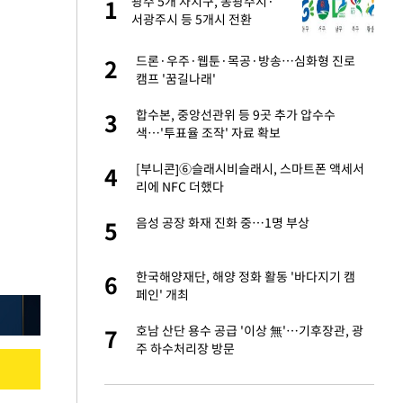
건물
광주 5개 자치구, 동광주시·
1
1
서광주시 등 5개시 전환
친구들과 연락 끊어"
드론·우주·웹툰·목공·방송…심화형 진로
2
2
캠프 '꿈길나래'
련 직접 해봤습니
합수본, 중앙선관위 등 9곳 추가 압수수
3
3
'완벽 소화'
색…'투표율 조작' 자료 확보
·국가대표 병행하더
[부니콘]⑥슬래시비슬래시, 스마트폰 액세서
4
4
리에 NFC 더했다
용객 제한을" vs
음성 공장 화재 진화 중…1명 부상
5
5
"
75원 분기 배
한국해양재단, 해양 정화 활동 '바다지기 캠
6
6
방안 확정"
페인' 개최
하 주택은 보유·양도
호남 산단 용수 공급 '이상 無'…기후장관, 광
7
7
주 하수처리장 방문