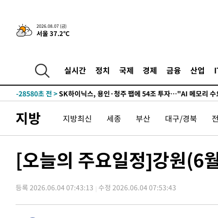
2026.08.07 (금)
서울 37.2℃
-3760초 전 >
[속보]'300억원대 사기 혐의' 차가원 대표 구속 송치
-32340초 전 >
[속보]이 대통령, '호우피해' 안동·의성 관할 4개 면 특
선포
-32303초 전 >
[단독]중수청 지원 검사들, 정원 초과 시 낮은 계급 임용
실시간
정치
국제
경제
금융
산업
갈 수도
-30274초 전 >
낮 최고 37도 찜통더위…곳곳 소나기·강원 많은 비[내일
-28580초 전 >
SK하이닉스, 용인·청주 팹에 54조 투자…"AI 메모리 수
응"
-25436초 전 >
여자배구 이재영·이다영 자매, 아제르바이잔 투란VC 입
지방
지방최신
세종
부산
대구/경북
-24689초 전 >
외국인 심판 성 접대 7경기 들여다보니…한국 축구 '5승 2
-24423초 전 >
[속보]코스닥, 2.86포인트(0.36%) 내린 798.81마감
-24376초 전 >
[속보]코스피, 6200선 약보합…0.60% 내린 6258.77에
[오늘의 주요일정]강원(6월
-24356초 전 >
[속보]원·달러 환율, 7.7원 내린 1416.1원 마감
-24245초 전 >
[속보] 노원서 40.1도 관측…서울, 2018년 이후 첫 40도
등록 2026.06.04 07:43:13
수정 2026.06.04 07:53:43
-21335초 전 >
[속보]종합특검, '계엄 수용공간 확보' 신용해 前교정본
-20208초 전 >
외신들도 주목한 韓축구 파문…"국민적 공분에 수사 재개
-20179초 전 >
11시간 압수수색에 성접대 파문까지…'쑥대밭' 된 축구