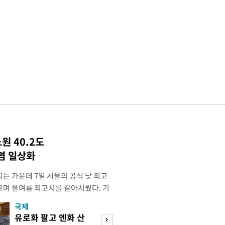
원 40.2도
염 일상화
는 가운데 7일 서울의 공식 낮 최고
오르며 올여름 최고치를 갈아치웠다. 기
 지점의 일 최고기온은 38.0도로, 종
국제
경제
준 1907년 관측 이래 역대 4위에 해당
유로화 팔고 엔화 산
수도권 고용 급랭
록은 2018년 8월 1일의 39.6도다.