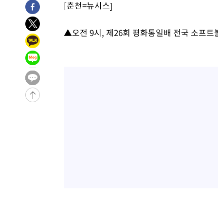
[춘천=뉴시스]
-19201초 전 >
[속보]규제합리화위원회 부위원장에 김태유 서울대 공대
병태 후임
-15559초 전 >
[속보]국힘 윤리위, '돌려차기 발언' 진종오·서범수 징계
▲오전 9시, 제26회 평화통일배 전국 소프
-10884초 전 >
[속보] 7월 중국 수출 23.9%↑ 수입 27.5%↑…무역총
25.3%↑
-8044초 전 >
[속보]'채상병 순직 책임' 임성근, 항소심도 징역 3년
-7910초 전 >
[속보]종합특검, '관저이전 봐주기 감사' 유병호 구속기소
-4510초 전 >
민주 콩고 에볼라환자 4천명 돌파, 4053명 발생 1850명 
-3760초 전 >
[속보]'300억원대 사기 혐의' 차가원 대표 구속 송치
-32340초 전 >
[속보]이 대통령, '호우피해' 안동·의성 관할 4개 면 특
선포
-32303초 전 >
[단독]중수청 지원 검사들, 정원 초과 시 낮은 계급 임용
갈 수도
-30274초 전 >
낮 최고 37도 찜통더위…곳곳 소나기·강원 많은 비[내일
-28580초 전 >
SK하이닉스, 용인·청주 팹에 54조 투자…"AI 메모리 수
응"
-25436초 전 >
여자배구 이재영·이다영 자매, 아제르바이잔 투란VC 입
-24689초 전 >
외국인 심판 성 접대 7경기 들여다보니…한국 축구 '5승 2
-24423초 전 >
[속보]코스닥, 2.86포인트(0.36%) 내린 798.81마감
-24376초 전 >
[속보]코스피, 6200선 약보합…0.60% 내린 6258.77에
-24356초 전 >
[속보]원·달러 환율, 7.7원 내린 1416.1원 마감