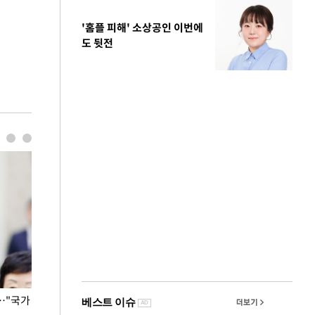
'홈플 피해' 소상공인 이번에
도 뒷전
…"국가
홈플러스, 67개 점포 가오픈… 13일 정식 개장
오세훈 서울시장,
환경 점검