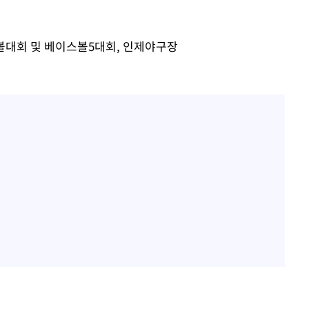
 교수…이
 절차 개시
트볼대회 및 베이스볼5대회, 인제야구장
액
사망
별재난지역
…희망지 못
날씨]
요 선제 대
단
무'
 마쳐