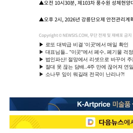
▲오전 10시30분, 제103차 풍수원 성체현
-24245초 전 >
[속보] 노원서 40.1도 관측…서울, 2018년 이후 첫 40도
-21335초 전 >
[속보]종합특검, '계엄 수용공간 확보' 신용해 前교정본
▲오후 2시, 2026년 강릉단오제 안전관리계
-20208초 전 >
외신들도 주목한 韓축구 파문…"국민적 공분에 수사 재개
-20179초 전 >
11시간 압수수색에 성접대 파문까지…'쑥대밭' 된 축구
Copyright © NEWSIS.COM, 무단 전재 및 재배포 금지
-19201초 전 >
[속보]규제합리화위원회 부위원장에 김태유 서울대 공대
병태 후임
-15559초 전 >
[속보]국힘 윤리위, '돌려차기 발언' 진종오·서범수 징계
-10884초 전 >
[속보] 7월 중국 수출 23.9%↑ 수입 27.5%↑…무역총
25.3%↑
-8044초 전 >
[속보]'채상병 순직 책임' 임성근, 항소심도 징역 3년
-7910초 전 >
[속보]종합특검, '관저이전 봐주기 감사' 유병호 구속기소
-4510초 전 >
민주 콩고 에볼라환자 4천명 돌파, 4053명 발생 1850명 
-3760초 전 >
[속보]'300억원대 사기 혐의' 차가원 대표 구속 송치