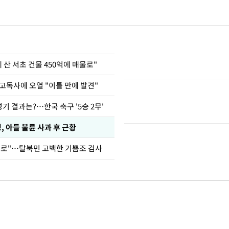
에 산 서초 건물 450억에 매물로"
고독사에 오열 "이틀 만에 발견"
경기 결과는?…한국 축구 '5승 2무'
 아들 불륜 사과 후 근황
뒤로"…탈북민 고백한 기쁨조 검사