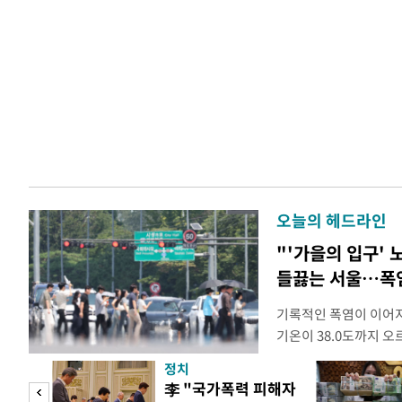
오늘의 헤드라인
"'가을의 입구' 노
들끓는 서울…폭
기록적인 폭염이 이어지
기온이 38.0도까지 
상청에 따르면 이날 서울
정치
관기상관측(ASOS) 기
 두
李 "국가폭력 피해자
한다. 서울의 역대 1위 기