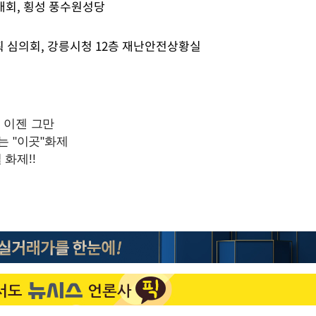
"서장훈, 28억에 산 서초 
1
양대회, 횡성 풍수원성당
450억에 매물로"
부장 기소
획 심의회, 강릉시청 12층 재난안전상황실
전현무 "전 연인 집착에 
2
"
협회
"여군 지원 막힌 UDT 훈
3
 교수…이
다"…707 출신 女유튜버 
 절차 개시
박찬민 딸 박민하, 배우
4
액
니…여유로운 근황 공개
"한강수영장, 문신 노출 이
5
"출입 막는 건 명백한 차별
사망
[속보]SK하이닉스, 주당 3
6
당…"3분기 중 주주환원 
구윤철 "실거주 30억 이
7
세 모두 완화"