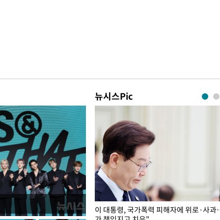
뉴시스Pic
개구리밥
이 대통령, 국가폭력 피해자에 위로·사과
가 책임지고 치유"