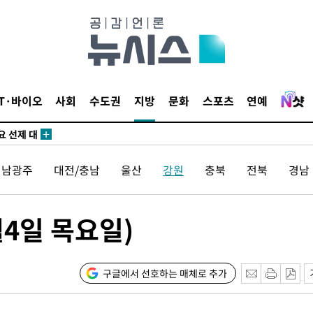
별재난지역
…희망지 못
IT·바이오
사회
수도권
지방
문화
스포츠
연예
날씨]
요 선제 대
단
전남광주
대전/충남
울산
강원
충북
전북
경남
무'
 마쳐
4일 목요일)
부장 기소
구글에서 선호하는 매체로 추가
"
협회