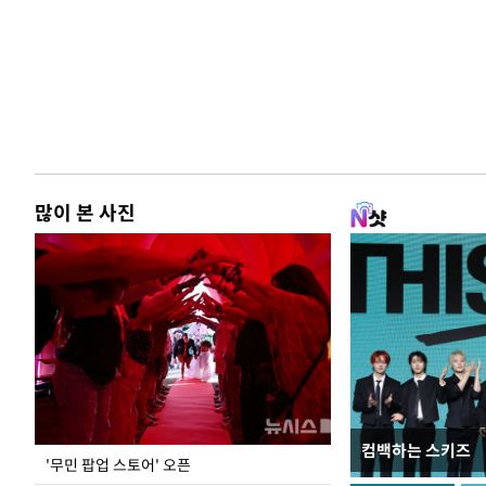
많이 본 사진
컴백하는 스키즈
지석천 뒤덮은 
'무민 팝업 스토어' 오픈