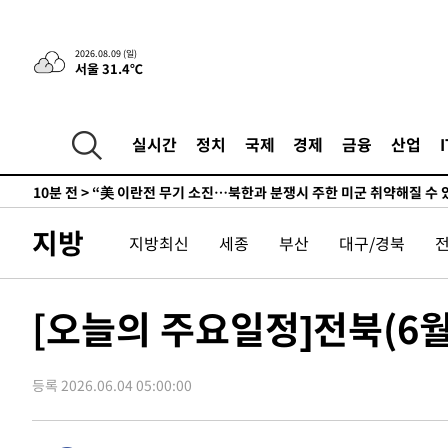
차'
-13419초 전 >
콜롬비아 신임 우파 대통령 취임 하루만에 차량폭탄 폭발
-7013초 전 >
튀르키예 외무장관, "메카 3국 방위협정은 이란이 목표 아냐
2026.08.09 (일)
서울 31.4℃
-4221초 전 >
이군이 불법 군시설 건설한 레바논 남부에서 레바논군 3명 
상
-1339초 전 >
[속보]美중부 사령관, 이스라엘 긴급방문 다중화된 전선 상
9분 전 >
美 국방부, 켄달 전 공군장관 보안허가 취소…“에어포스원 기밀
실시간
정치
국제
경제
금융
산업
누출”
10분 전 >
‘축구의 신’ 아르헨티나 축구 선수 메시의 부친 지병 별세
10분 전 >
“美 이란전 무기 소진…북한과 분쟁시 주한 미군 취약해질 수 
-29135초 전 >
"얼마나 더웠으면"…안동 물길공원서 헤엄친 구렁이 '소
지방
지방최신
세종
부산
대구/경북
-29062초 전 >
손흥민, 68분 뛰고 2경기 침묵…LAFC, 톨루카에 1-0 승
-28334초 전 >
'2경기 연속 침묵' 손흥민, 톨루카전 68분만 뛰고 슈팅 0
-27086초 전 >
이강인, 오늘 서울서 AT마드리드 입단식…'전례 없는 특
[오늘의 주요일정]전북(6월
-13968초 전 >
'여긴 20도, 저긴 50도'…열화상 카메라로 본 폭염 저감
차'
-13439초 전 >
콜롬비아 신임 우파 대통령 취임 하루만에 차량폭탄 폭발
등록 2026.06.04 05:00:00
-7033초 전 >
튀르키예 외무장관, "메카 3국 방위협정은 이란이 목표 아냐
-4241초 전 >
이군이 불법 군시설 건설한 레바논 남부에서 레바논군 3명 
상
-1359초 전 >
[속보]美중부 사령관, 이스라엘 긴급방문 다중화된 전선 상