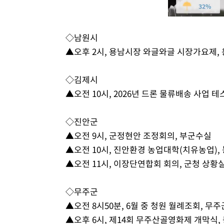
◇남원시
▲오후 2시, 용남시장 와글와글 시장가요제,
◇김제시
▲오전 10시, 2026년 드론 물류배송 사업 
◇진안군
▲오전 9시, 군정현안 조정회의, 부군수실
▲오전 10시, 진안환경 농업대학(치유농업)
▲오전 11시, 이장단연합회 회의, 군청 상황
◇무주군
▲오전 8시50분, 6월 중 청원 월례조회, 무
▲오후 6시, 제14회 무주산골영화제 개막식