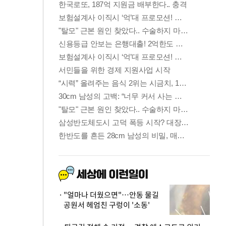
"얼마나 더웠으면"…안동 물길
공원서 헤엄친 구렁이 '소동'