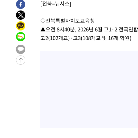
[전북=뉴시스]
9분 전 >
美 국방부, 켄달 전 공군장관 보안허가 취소…“에어포스원 기밀
누출”
10분 전 >
‘축구의 신’ 아르헨티나 축구 선수 메시의 부친 지병 별세
◇전북특별자치도교육청
10분 전 >
“美 이란전 무기 소진…북한과 분쟁시 주한 미군 취약해질 수 
▲오전 8시40분, 2026년 6월 고1·2 전국연합
고2(102개교)·고3(108개교 및 16개 학원)