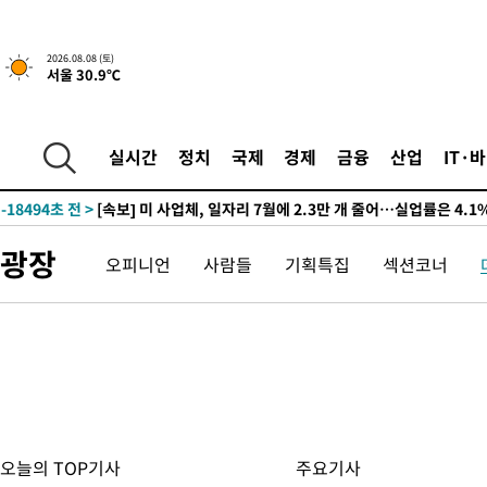
2026.08.08 (토)
서울 30.9℃
2시간 전 >
[속보]규제합리화위원회 부위원장에 김태유 서울대 공대 교수…이
후임
-21907초 전 >
이강인, 폭염 속 AT마드리드 첫 훈련…80명 식사 대접까지(종
실시간
정치
국제
경제
금융
산업
IT·
-19046초 전 >
미 사업체 일자리, 7월에 2.3만개 순감하고 그 전 2개월 10.3
하향수정 (2보)
-18494초 전 >
[속보] 미 사업체, 일자리 7월에 2.3만 개 줄어…실업률은 4.1
↓
-14357초 전 >
[속보]이 대통령 "부동산 공급 기존 사고방식 매달리지 말고 
광장
오피니언
사람들
기획특집
섹션코너
실천"
-13442초 전 >
이란, "오만과 '중앙 단일 루트' 합의…북쪽 인바운드·남쪽 아
운드는 임시"
-5010초 전 >
"낮 기온 소폭 하락"…수도권 폭염중대경보, 폭염경보로 하향
-4974초 전 >
[속보]이 대통령, '호우피해' 안동·의성 관할 4개 면 특별재난지
포
-4937초 전 >
[단독]중수청 지원 검사들, 정원 초과 시 낮은 계급 임용…희망지
갈 수도
-2908초 전 >
낮 최고 37도 찜통더위…곳곳 소나기·강원 많은 비[내일날씨]
-1214초 전 >
SK하이닉스, 용인·청주 팹에 54조 투자…"AI 메모리 수요 선제
응"
32분 전 >
여자배구 이재영·이다영 자매, 아제르바이잔 투란VC 입단
오늘의 TOP기사
주요기사
44분 전 >
외국인 심판 성 접대 7경기 들여다보니…한국 축구 '5승 2무'