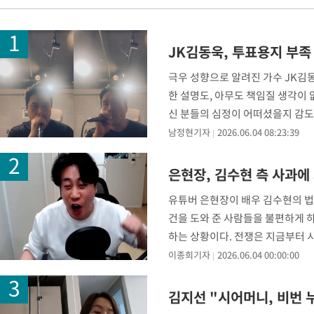
49분 전 >
[속보]코스닥, 2.86포인트(0.36%) 내린 798.81마감
49분 전 >
[속보]코스피, 6200선 약보합…0.60% 내린 6258.77에 마쳐
JK김동욱, 투표용지 부족
50분 전 >
[속보]원·달러 환율, 7.7원 내린 1416.1원 마감
52분 전 >
[속보] 노원서 40.1도 관측…서울, 2018년 이후 첫 40도
극우 성향으로 알려진 가수 JK김동
한 설명도, 아무도 책임질 생각이
1시간 전 >
[속보]종합특검, '계엄 수용공간 확보' 신용해 前교정본부장 기소
신 분들의 심정이 어떠셨을지 감도
1시간 전 >
외신들도 주목한 韓축구 파문…"국민적 공분에 수사 재개"
것"이라고
남정현기자
2026.06.04 08:23:39
1시간 전 >
11시간 압수수색에 성접대 파문까지…'쑥대밭' 된 축구협회
2시간 전 >
[속보]규제합리화위원회 부위원장에 김태유 서울대 공대 교수…이
후임
은현장, 김수현 측 사과에
-21907초 전 >
이강인, 폭염 속 AT마드리드 첫 훈련…80명 식사 대접까지(종
-19046초 전 >
미 사업체 일자리, 7월에 2.3만개 순감하고 그 전 2개월 10.3
유튜버 은현장이 배우 김수현의 법
하향수정 (2보)
-18494초 전 >
[속보] 미 사업체, 일자리 7월에 2.3만 개 줄어…실업률은 4.1
건을 도와 준 사람들을 불편하게 하
↓
-14357초 전 >
[속보]이 대통령 "부동산 공급 기존 사고방식 매달리지 말고 
하는 상황이다. 전쟁은 지금부터 시
실천"
-13442초 전 >
이란, "오만과 '중앙 단일 루트' 합의…북쪽 인바운드·남쪽 아
같다
이종희기자
2026.06.04 00:00:00
운드는 임시"
-5010초 전 >
"낮 기온 소폭 하락"…수도권 폭염중대경보, 폭염경보로 하향
-4974초 전 >
[속보]이 대통령, '호우피해' 안동·의성 관할 4개 면 특별재난지
김지선 "시어머니, 비번 
포
-4937초 전 >
[단독]중수청 지원 검사들, 정원 초과 시 낮은 계급 임용…희망지