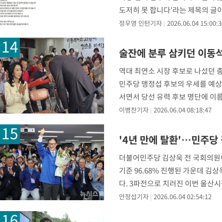
도저히 못 합니다'라는 제목의 글이
떻게 이런 사태가 벌
정우영 인턴기자
2026.06.04 15:00:3
술잔에 분루 삼키던 이동석
역대 최연소 시장 후보로 나섰던 
민주당 맹정섭 후보의 우세를 예상했
서면서 당선 유력 후보 명단에 이
를 빠져나온
이병찬기자
2026.06.04 08:18:47
'4년 만에 탈환'…민주당
더불어민주당 김상욱 전 국회의원이
기준 96.68% 진행된 가운데 김상
다. 3파전으로 치러진 이번 울산시
안정섭기자
2026.06.04 02:54:12