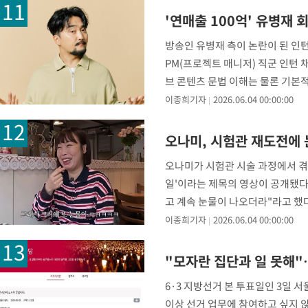
'연매출 100억' 유병재 
방송인 유병재 측이 논란이 된 인
PM(프로젝트 매니저) 직군 인턴 
브 콘텐츠 문법 이해는 물론 기본적
에 대한
이종희기자
2026.06.04 00:00:00
오나미, 시험관 재도전에 
오나미가 시험관 시술 과정에서 겪은
일'이라는 제목의 영상이 공개됐다
고 계속 눈물이 나오더라"라고 했
이종희기자
2026.06.04 00:00:00
"모자란 집단과 일 못해"
6·3 지방선거 본 투표일인 3일
이상 선거 업무에 참여하고 싶지 