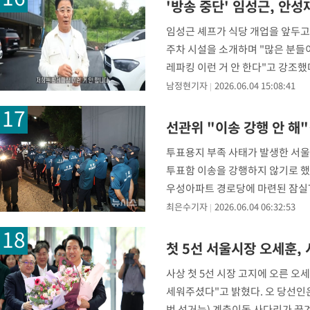
'방송 중단' 임성근, 안
임성근 셰프가 식당 개업을 앞두고
주차 시설을 소개하며 "많은 분들이
레파킹 이런 거 안 한다"고 강조
남정현기자
2026.06.04 15:08:41
선관위 "이송 강행 안 해
투표용지 부족 사태가 발생한 서울
투표함 이송을 강행하지 않기로 했지
우성아파트 경로당에 마련된 잠실7
관위는 투표 종료 이
최은수기자
2026.06.04 06:32:53
첫 5선 서울시장 오세훈,
사상 첫 5선 시장 고지에 오른 
세워주셨다"고 밝혔다. 오 당선인은
번 선거는) 계층이동 사다리가 끊