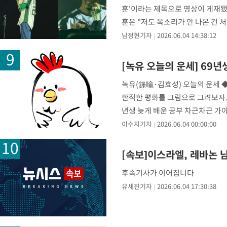
훈'이라는 제목으로 영상이 게재됐다
훈은 "저도 목소리가 안 나온 건 
남정현기자
2026.06.04 14:38:12
[녹유 오늘의 운세] 69
녹유(錄喩·김효성) 오늘의 운세 
한적한 평화를 그림으로 그려보자.
년생 늦게 배운 공부 차근차근 가야
다.
이수지기자
2026.06.04 00:00:00
[속보]이스라엘, 레바논 
후속기사가 이어집니다
유세진기자
2026.06.04 17:30:38