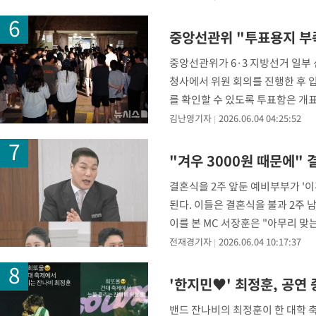
중앙선관위 "투표용지 부
중앙선관위가 6·3 지방선거 일부
청사에서 위원 회의를 진행한 후 
를 확인할 수 있도록 투표함은 개
끼쳐 드려 크나큰 책
김난영기자
2026.06.04 04:25:52
"겨우 3000원 때문에" 
결혼식을 2주 앞둔 예비부부가 '이
된다. 이들은 결혼식을 불과 2주
이를 본 MC 서장훈은 "아무리 맞
전재경기자
2026.06.04 10:17:37
'한지민♥' 최정훈, 공연
밴드 잔나비의 최정훈이 한 대학 축