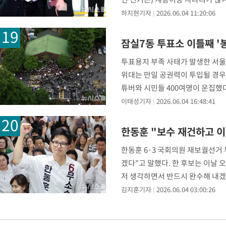
맡길 곳을 찾는 맞벌
하지현기자
2026.06.04 11:20:06
잠실7동 투표소 이틀째 '
투표용지 부족 사태가 발생한 서울
위대는 만일 공권력이 투입될 경우 
튜버와 시민들 400여명이 운집했
전날 투표 종료 시
이태성기자
2026.06.04 16:48:41
한동훈 "보수 재건하고 
한동훈 6·3 국회의원 재보궐선거
겠다"고 말했다. 한 후보는 이날 
저 생각하면서 반드시 완수해 내겠
라는 시대정신, 이재명
김지훈기자
2026.06.04 03:00:26