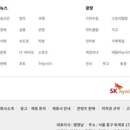
뉴스
광장
실시간
정치
국제
기자수첩
스토리칼럼
경제
금융
산업
아트클럽
기고
사회
수도권
지방
인터뷰
기획특집
문화
IT·바이오
스포츠
섹션코너
데일리뉴시
연예
포토
TV뉴시스
인사
부고
동정
회사소개
광고 · 제휴 문의
제휴사 안내
콘텐츠 판매
저작권 규약
고
대표이사 : 염영남
주소 : 서울 중구 퇴계로 1