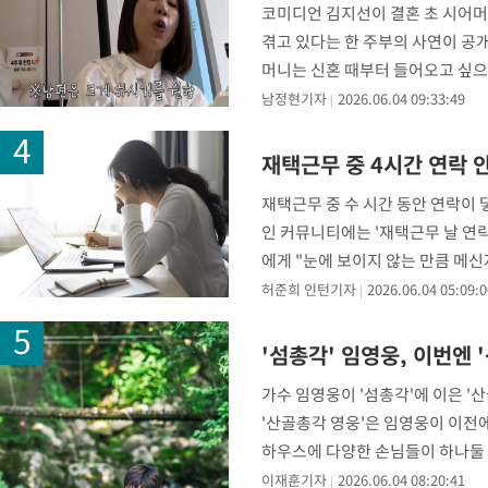
코미디언 김지선이 결혼 초 시어머
갈 수도
-2908초 전 >
낮 최고 37도 찜통더위…곳곳 소나기·강원 많은 비[내일날씨]
겪고 있다는 한 주부의 사연이 공
-1214초 전 >
SK하이닉스, 용인·청주 팹에 54조 투자…"AI 메모리 수요 선제
머니는 신혼 때부터 들어오고 싶으
응"
32분 전 >
여자배구 이재영·이다영 자매, 아제르바이잔 투란VC 입단
진은 "시댁에서
남정현기자
2026.06.04 09:33:49
44분 전 >
외국인 심판 성 접대 7경기 들여다보니…한국 축구 '5승 2무'
49분 전 >
[속보]코스닥, 2.86포인트(0.36%) 내린 798.81마감
재택근무 중 4시간 연락
49분 전 >
[속보]코스피, 6200선 약보합…0.60% 내린 6258.77에 마쳐
재택근무 중 수 시간 동안 연락이 
50분 전 >
[속보]원·달러 환율, 7.7원 내린 1416.1원 마감
인 커뮤니티에는 '재택근무 날 연
52분 전 >
[속보] 노원서 40.1도 관측…서울, 2018년 이후 첫 40도
에게 "눈에 보이지 않는 만큼 메신
1시간 전 >
[속보]종합특검, '계엄 수용공간 확보' 신용해 前교정본부장 기소
이 끝날 때까지
허준희 인턴기자
2026.06.04 05:09:0
1시간 전 >
외신들도 주목한 韓축구 파문…"국민적 공분에 수사 재개"
1시간 전 >
11시간 압수수색에 성접대 파문까지…'쑥대밭' 된 축구협회
'섬총각' 임영웅, 이번엔 
2시간 전 >
[속보]규제합리화위원회 부위원장에 김태유 서울대 공대 교수…이
후임
가수 임영웅이 '섬총각'에 이은 '산
'산골총각 영웅'은 임영웅이 이전에
하우스에 다양한 손님들이 하나둘 
이재훈기자
2026.06.04 08:20:41