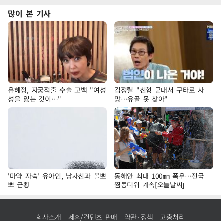
많이 본 기사
유혜정, 자궁적출 수술 고백 "여성
김정렬 "친형 군대서 구타로 사
성을 잃는 것이…"
망…유골 못 찾아"
'마약 자숙' 유아인, 남사친과 볼뽀
동해안 최대 100㎜ 폭우…전국
뽀 근황
찜통더위 계속[오늘날씨]
회사소개
제휴/컨텐츠 판매
약관·정책
고충처리