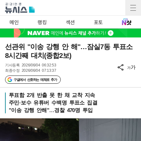
메인
랭킹
섹션
포토
선관위 "이송 강행 안 해"…잠실7동 투표소
8시간째 대치(종합2보)
기사등록
2026/06/04 06:32:53
가
가
최종수정
2026/06/04 07:13:37
구글에서 선호하는 매체로 추가
투표함 2개 반출 못 한 채 교착 지속
주민·보수 유튜버 수백명 투표소 집결
"이송 강행 안해"…경찰 470명 투입